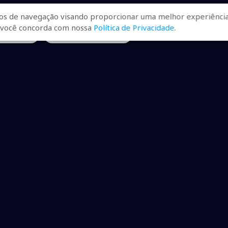
os de navegação visando proporcionar uma melhor experiência
r, você concorda com nossa
Política de Privacidade
.
eral jogos
• Ministério da Fazenda
ualizadas, pra você ficar bem
ibilizados.