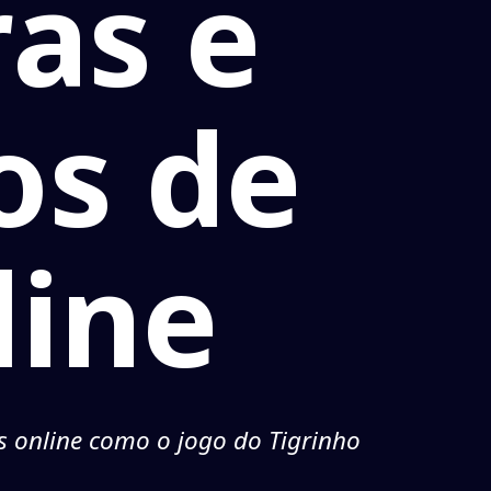
ras e
os de
line
s online como o jogo do Tigrinho