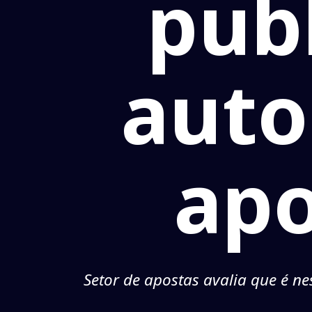
publ
auto
apo
Setor de apostas avalia que é n