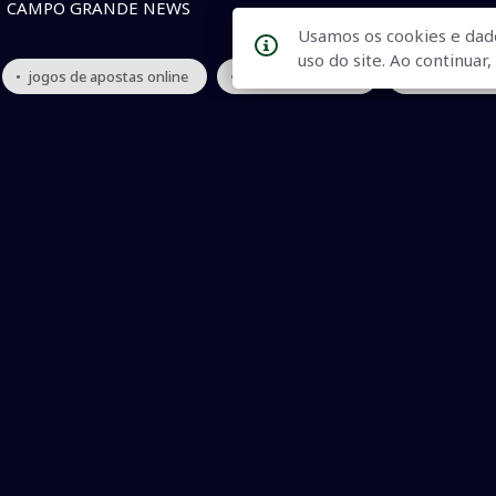
CAMPO GRANDE NEWS
Usamos os cookies e dad
uso do site. Ao continua
• jogos de apostas online
• jogos de apostas
• Governo fed
Qualidade na Informação
As principais notícias, as mais relevantes, a todo o tempo, at
informado.
On-line desde 01 de julho de 2007
O JCSul Não se responsabiliza pelo uso das informações econômicas/clima dispon