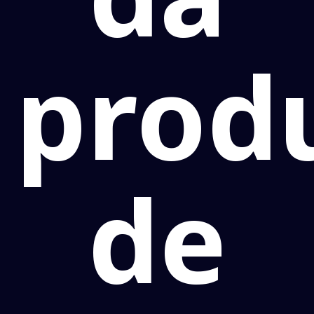
prod
de