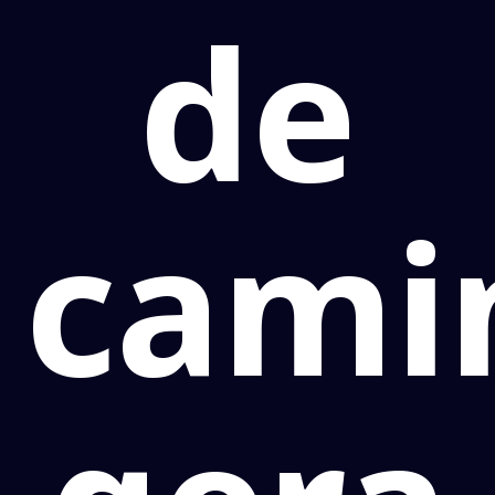
de
cami