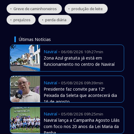
• Greve de caminhoneiros
• produção de leite
• prejuízos
• perda diária
Últimas Notícias
Naviraí
-
06/08/2026 10h27min
Zona Azul gratuita já está em
funcionamento no centro de Naviraí
Naviraí
-
05/08/2026 09h39min
Presidente faz convite para 12ª
Peixada da Seleta que acontecerá dia
16 de agosto
Naviraí
-
05/08/2026 09h25min
Naviraí lança a Campanha Agosto Lilás
com foco nos 20 anos da Lei Maria da
Penha