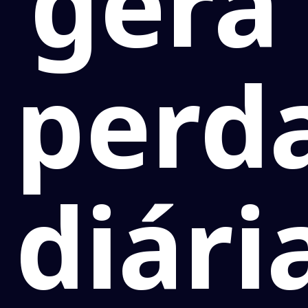
gera
perd
diári