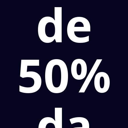
de
50%
da