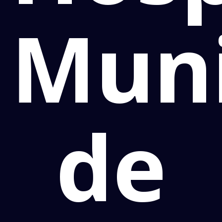
Muni
de