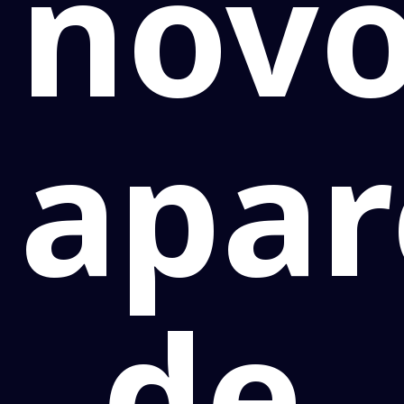
nov
apar
de