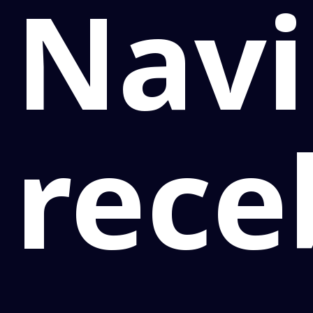
Navi
rece