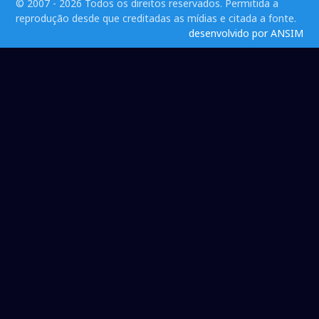
© 2007 - 2026 Todos os direitos reservados. Permitida a
reprodução desde que creditadas as mídias e citada a fonte.
desenvolvido por ANSIM