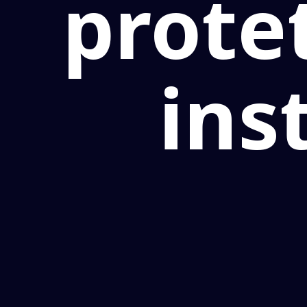
protet
ins