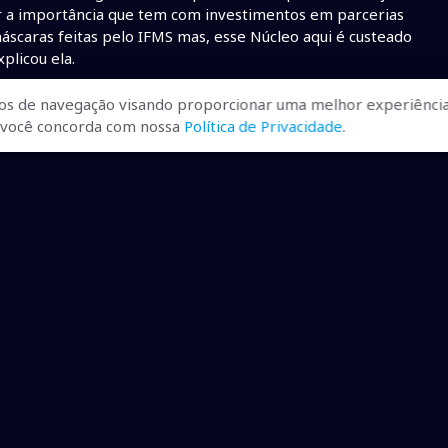
r a importância que tem com investimentos em parcerias
áscaras feitas pelo IFMS mas, esse Núcleo aqui é custeado
plicou ela.
os de navegação visando proporcionar uma melhor experiência
r, você concorda com nossa
Política de Privacidade
.
ualizadas, pra você ficar bem