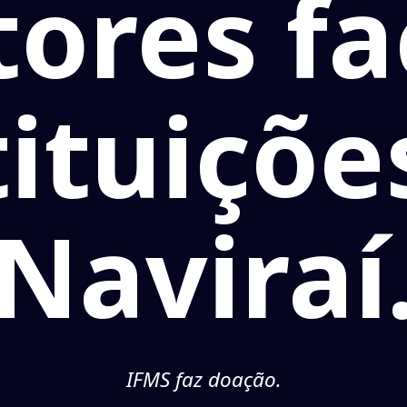
ores fa
tituiçõe
Naviraí
IFMS faz doação.