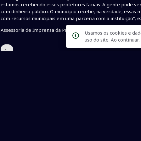
estamos recebendo esses protetores faciais. A gente pode ve
com dinheiro público. O município recebe, na verdade, essas m
com recursos municipais em uma parceria com a instituição”, ex
Assessoria de Imprensa da Prefeitura.
Usamos os cookies e dad
uso do site. Ao continua
•
Qualidade na Informação
As principais notícias, as mais relevantes, a todo o tempo, at
informado.