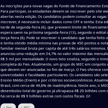
As inscrições para novas vagas do Fundo de Financiamento Estu
Para participar, os estudantes devem se inscrever pelo site ww
abertas nesta edição. Os candidatos podem consultar as vagas fi
inscrever, é necessário incluir dados como CPF e senha. Esta e
tarde de segunda-feira (6), que preveem limite de financiamen
espera saem na próxima segunda-feira (13), segundo o edital d
terça-feira (8). Pode se inscrever o candidato que tenha feit
e tenha obtido média mínima nas provas de 450 pontos e nota
familiar mensal bruta per capita de até três salários mínimos.
anunciou uma redução em 34,7% no valor máximo das mensalidad
R$ 5 mil por mensalidade. O novo teto sinaliza, segundo o min
completa do Fies. Atualmente, um grupo do MEC em conjunto 
que devem ser anunciadas no fim de março. O Fies oferece co
universidades e faculdades particulares. Os candidatos são s
Ensino Médio (Enem) e por critérios socioeconômicos. Atualmen
Brasil, com cerca de 49,8% de inadimplência. Neste ano, o MEC
desembolso total do governo já ultrapassa R$ 20 bilhões com 
há cerca de R$ 9 bilhões extras com custos fiscais. G1
• Fies
• MEC