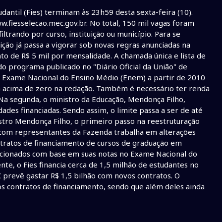
dantil (Fies) terminam às 23h59 desta sexta-feira (10).
w.fiesselecao.mec.gov.br. No total, 150 mil vagas foram
ltrando por curso, instituição ou município. Para se
dição já passa a vigorar sob novas regras anunciadas na
to de R$ 5 mil por mensalidade. A chamada única e lista de
o programa publicado no "Diário Oficial da União" de
o o Exame Nacional do Ensino Médio (Enem) a partir de 2010
 acima de zero na redação. Também é necessário ter renda
 Na segunda, o ministro da Educação, Mendonça Filho,
es financiadas. Sendo assim, o limite passa a ser de até
istro Mendonça Filho, o primeiro passo na reestruturação
com representantes da Fazenda trabalha em alterações
ntratos de financiamento de cursos de graduação em
elecionados com base em suas notas no Exame Nacional do
te, o Fies financia cerca de 1,5 milhão de estudantes no
 prevê gastar R$ 1,5 bilhão com novos contratos. O
os contratos de financiamento, sendo que além deles ainda