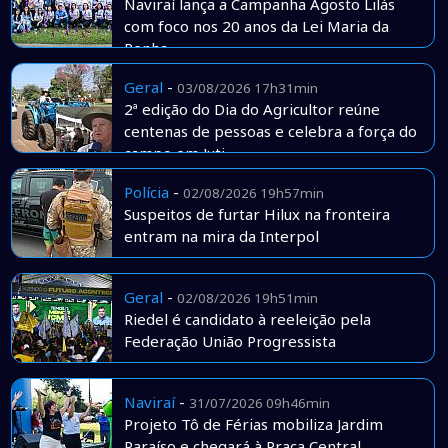
Naviraí lança a Campanha Agosto Lilás
com foco nos 20 anos da Lei Maria da
Penha
Geral
-
03/08/2026 17h31min
2ª edição do Dia do Agricultor reúne
centenas de pessoas e celebra a força do
campo em Juti
Polícia
-
02/08/2026 19h57min
Suspeitos de furtar Hilux na fronteira
entram na mira da Interpol
Geral
-
02/08/2026 19h51min
Riedel é candidato à reeleição pela
Federação União Progressista
Naviraí
-
31/07/2026 09h46min
Projeto Tô de Férias mobiliza Jardim
Paraíso e chegará à Praça Central