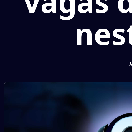
vagas 
nes