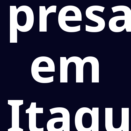
pres
em
Itaqu