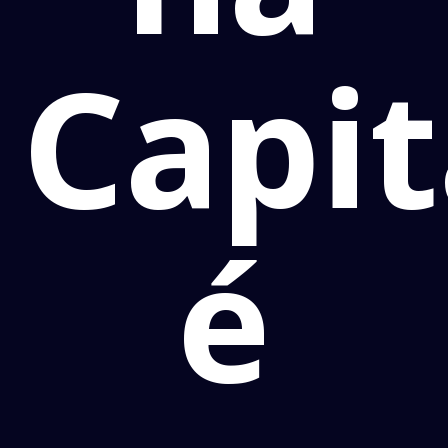
Capit
é