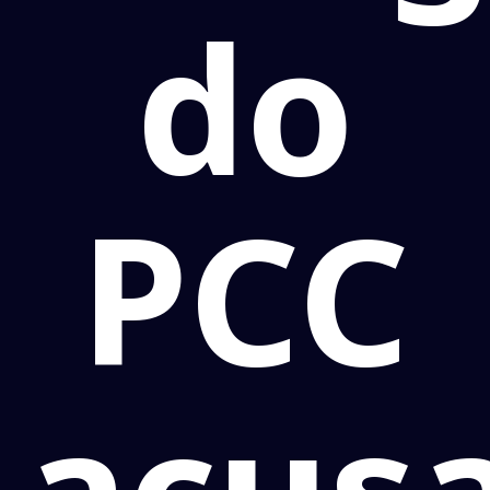
do
PCC
acus