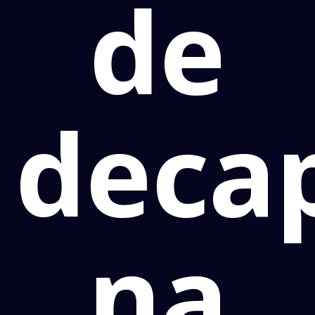
de
deca
na