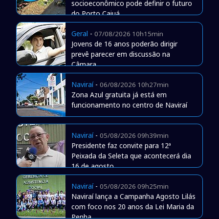
socioeconômico pode definir o futuro
do Porto Caiuá
Geral
-
07/08/2026 10h15min
Jovens de 16 anos poderão dirigir
prevê parecer em discussão na
Câmara
Naviraí
-
06/08/2026 10h27min
Zona Azul gratuita já está em
funcionamento no centro de Naviraí
Naviraí
-
05/08/2026 09h39min
Presidente faz convite para 12ª
Peixada da Seleta que acontecerá dia
16 de agosto
Naviraí
-
05/08/2026 09h25min
Naviraí lança a Campanha Agosto Lilás
com foco nos 20 anos da Lei Maria da
Penha