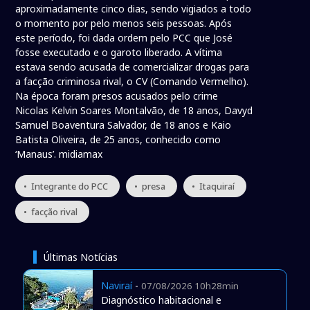
aproximadamente cinco dias, sendo vigiados a todo
o momento por pelo menos seis pessoas. Após
este período, foi dada ordem pelo PCC que José
fosse executado e o garoto liberado. A vítima
estava sendo acusada de comercializar drogas para
a facção criminosa rival, o CV (Comando Vermelho).
Na época foram presos acusados pelo crime
Nicolas Kelvin Soares Montalvão, de 18 anos, Davyd
Samuel Boaventura Salvador, de 18 anos e Kaio
Batista Oliveira, de 25 anos, conhecido como
‘Manaus’. midiamax
• Integrante do PCC
• presa
• Itaquiraí
• facção rival
Últimas Notícias
Naviraí
-
07/08/2026 10h28min
Diagnóstico habitacional e