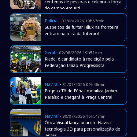
centenas de pessoas e celebra a força
do campo em Juti
Polícia
-
02/08/2026 19h57min
Suspeitos de furtar Hilux na fronteira
entram na mira da Interpol
Geral
-
02/08/2026 19h51min
Riedel é candidato à reeleição pela
Federação União Progressista
Naviraí
-
31/07/2026 09h46min
Projeto Tô de Férias mobiliza Jardim
Paraíso e chegará à Praça Central
Naviraí
-
30/07/2026 16h51min
Òtica Visual lança aqui em Naviraí
tecnologia 3D para personalização de
lentes