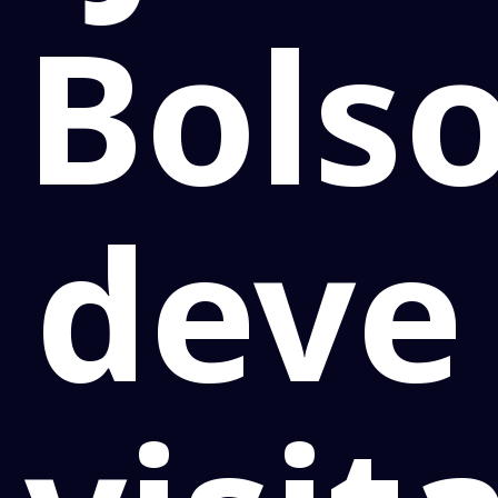
Bols
deve