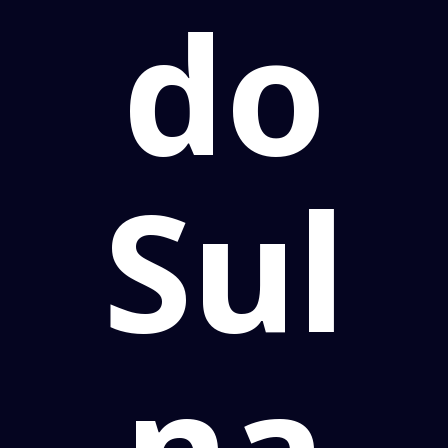
do
Sul
na