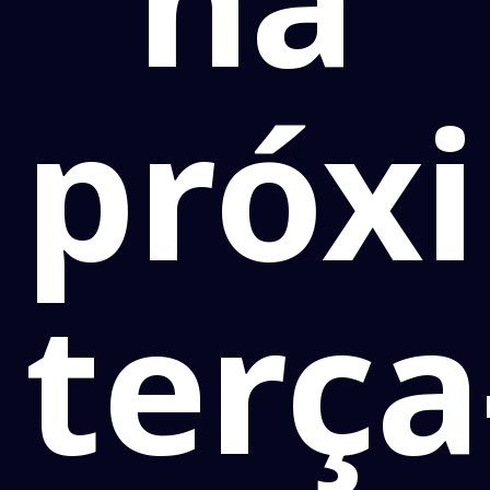
próx
terça