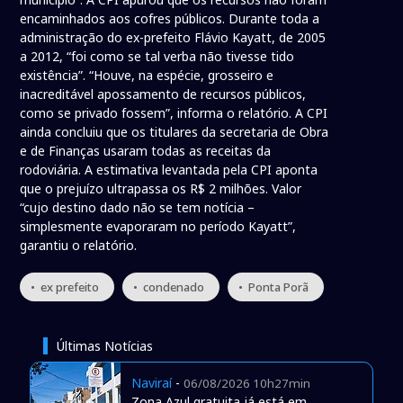
encaminhados aos cofres públicos. Durante toda a
administração do ex-prefeito Flávio Kayatt, de 2005
a 2012, “foi como se tal verba não tivesse tido
existência”. “Houve, na espécie, grosseiro e
inacreditável apossamento de recursos públicos,
como se privado fossem”, informa o relatório. A CPI
ainda concluiu que os titulares da secretaria de Obra
e de Finanças usaram todas as receitas da
rodoviária. A estimativa levantada pela CPI aponta
que o prejuízo ultrapassa os R$ 2 milhões. Valor
“cujo destino dado não se tem notícia –
simplesmente evaporaram no período Kayatt”,
garantiu o relatório.
• ex prefeito
• condenado
• Ponta Porã
Últimas Notícias
Naviraí
-
06/08/2026 10h27min
Zona Azul gratuita já está em