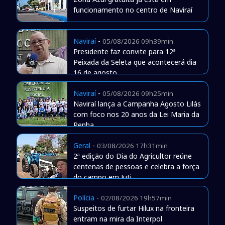
funcionamento no centro de Naviraí
Naviraí
-
05/08/2026 09h39min
Presidente faz convite para 12ª
Peixada da Seleta que acontecerá dia
16 de agosto
Naviraí
-
05/08/2026 09h25min
Naviraí lança a Campanha Agosto Lilás
com foco nos 20 anos da Lei Maria da
Penha
Geral
-
03/08/2026 17h31min
2ª edição do Dia do Agricultor reúne
centenas de pessoas e celebra a força
do campo em Juti
Polícia
-
02/08/2026 19h57min
Suspeitos de furtar Hilux na fronteira
entram na mira da Interpol