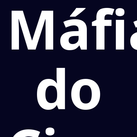
Máfi
do