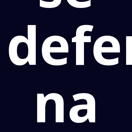
defe
na