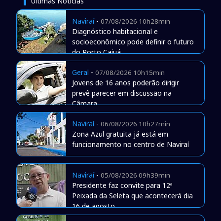
Últimas Notícias
Naviraí
-
07/08/2026 10h28min
Diagnóstico habitacional e
socioeconômico pode definir o futuro
do Porto Caiuá
Geral
-
07/08/2026 10h15min
Jovens de 16 anos poderão dirigir
prevê parecer em discussão na
Câmara
Naviraí
-
06/08/2026 10h27min
Zona Azul gratuita já está em
funcionamento no centro de Naviraí
Naviraí
-
05/08/2026 09h39min
Presidente faz convite para 12ª
Peixada da Seleta que acontecerá dia
16 de agosto