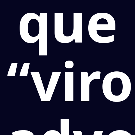
que
“vir