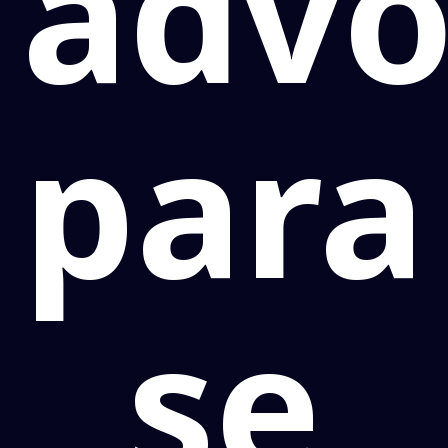
adv
para
se