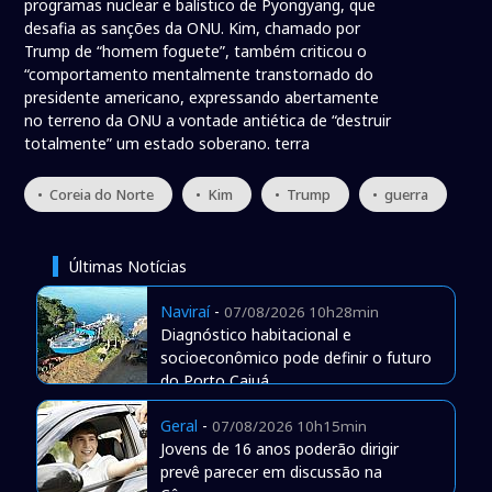
programas nuclear e balístico de Pyongyang, que
desafia as sanções da ONU. Kim, chamado por
Trump de “homem foguete”, também criticou o
“comportamento mentalmente transtornado do
presidente americano, expressando abertamente
no terreno da ONU a vontade antiética de “destruir
totalmente” um estado soberano. terra
• Coreia do Norte
• Kim
• Trump
• guerra
Últimas Notícias
Naviraí
-
07/08/2026 10h28min
Diagnóstico habitacional e
socioeconômico pode definir o futuro
do Porto Caiuá
Geral
-
07/08/2026 10h15min
Jovens de 16 anos poderão dirigir
prevê parecer em discussão na