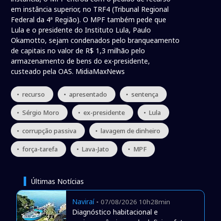
em instância superior, no TRF4 (Tribunal Regional
Federal da 4ª Região). O MPF também pede que
Lula e o presidente do Instituto Lula, Paulo
Okamotto, sejam condenados pelo branqueamento
de capitais no valor de R$ 1,3 milhão pelo
armazenamento de bens do ex-presidente,
custeado pela OAS. MidiaMaxNews
• recurso
• apresentado
• sentença
• Sérgio Moro
• ex-presidente
• Lula
• corrupção passiva
• lavagem de dinheiro
• força-tarefa
• Lava-Jato
• MPF
Últimas Notícias
Naviraí
-
07/08/2026 10h28min
Diagnóstico habitacional e