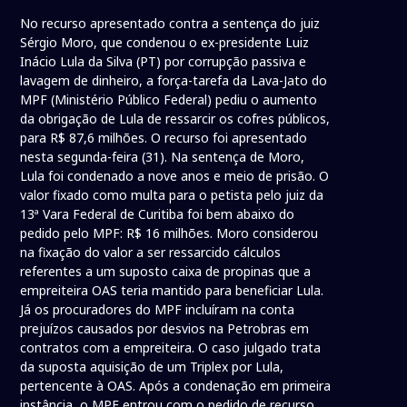
No recurso apresentado contra a sentença do juiz
Sérgio Moro, que condenou o ex-presidente Luiz
Inácio Lula da Silva (PT) por corrupção passiva e
lavagem de dinheiro, a força-tarefa da Lava-Jato do
MPF (Ministério Público Federal) pediu o aumento
da obrigação de Lula de ressarcir os cofres públicos,
para R$ 87,6 milhões. O recurso foi apresentado
nesta segunda-feira (31). Na sentença de Moro,
Lula foi condenado a nove anos e meio de prisão. O
valor fixado como multa para o petista pelo juiz da
13ª Vara Federal de Curitiba foi bem abaixo do
pedido pelo MPF: R$ 16 milhões. Moro considerou
na fixação do valor a ser ressarcido cálculos
referentes a um suposto caixa de propinas que a
empreiteira OAS teria mantido para beneficiar Lula.
Já os procuradores do MPF incluíram na conta
prejuízos causados por desvios na Petrobras em
contratos com a empreiteira. O caso julgado trata
da suposta aquisição de um Triplex por Lula,
pertencente à OAS. Após a condenação em primeira
instância, o MPF entrou com o pedido de recurso