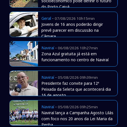
socioeconômico pode definir o futuro
do Porto Caiuá
Geral
-
07/08/2026 10h15min
Jovens de 16 anos poderão dirigir
prevê parecer em discussão na
Câmara
Naviraí
-
06/08/2026 10h27min
Zona Azul gratuita já está em
funcionamento no centro de Naviraí
Naviraí
-
05/08/2026 09h39min
Presidente faz convite para 12ª
Peixada da Seleta que acontecerá dia
16 de agosto
Naviraí
-
05/08/2026 09h25min
Naviraí lança a Campanha Agosto Lilás
com foco nos 20 anos da Lei Maria da
Penha