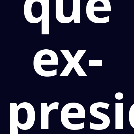
que
ex-
pres