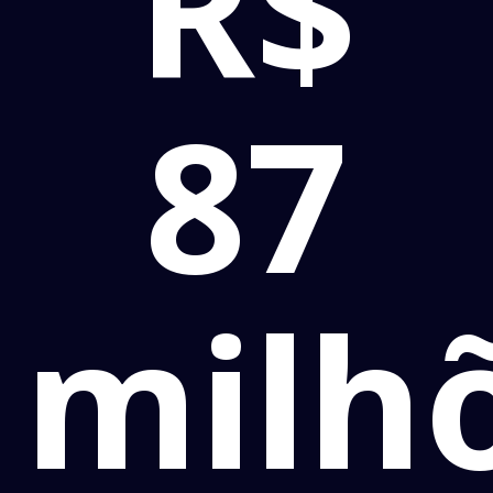
R$
87
milh