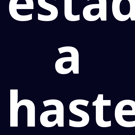
esta
a
hast