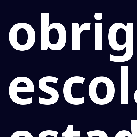
obri
escol