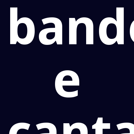
band
e
cant