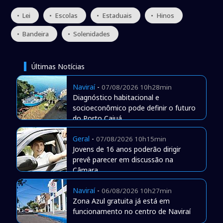
• Lei
• Escolas
• Estaduais
• Hinos
• Bandeira
• Solenidades
Últimas Notícias
Naviraí
-
07/08/2026 10h28min
Diagnóstico habitacional e
socioeconômico pode definir o futuro
do Porto Caiuá
Geral
-
07/08/2026 10h15min
Jovens de 16 anos poderão dirigir
prevê parecer em discussão na
Câmara
Naviraí
-
06/08/2026 10h27min
Zona Azul gratuita já está em
funcionamento no centro de Naviraí