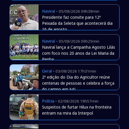
Naviraí
-
05/08/2026 09h39min
Presidente faz convite para 12ª
Peixada da Seleta que acontecerá dia
16 de agosto
Naviraí
-
05/08/2026 09h25min
Naviraí lança a Campanha Agosto Lilás
com foco nos 20 anos da Lei Maria da
Penha
Geral
-
03/08/2026 17h31min
2ª edição do Dia do Agricultor reúne
centenas de pessoas e celebra a força
do campo em Juti
Polícia
-
02/08/2026 19h57min
Suspeitos de furtar Hilux na fronteira
entram na mira da Interpol