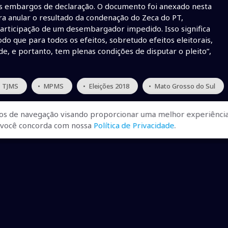
os embargos de declaração. O documento foi anexado nesta
ara anular o resultado da condenação do Zeca do PT,
articipação de um desembargador impedido. Isso significa
do que para todos os efeitos, sobretudo efeitos eleitorais,
, e portanto, tem plenas condições de disputar o pleito”,
• TJMS
• MPMS
• Eleições 2018
• Mato Grosso do Sul
os de navegação visando proporcionar uma melhor experiência
r, você concorda com nossa
Política de Privacidade
.