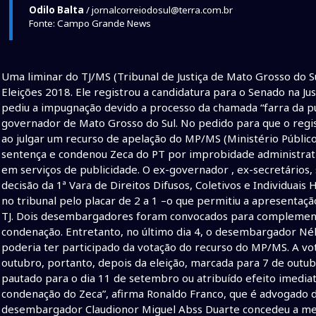
Odilo Balta
/ jornalcorreiodosul@terra.com.br
Fonte: Campo Grande News
Uma liminar do TJ/MS (Tribunal de Justiça de Mato Grosso do 
Eleições 2018. Ele registrou a candidatura para o Senado na Just
pediu a impugnação devido a processo da chamada “farra da pu
governador de Mato Grosso do Sul. No pedido para que o regist
ao julgar um recurso de apelação do MP/MS (Ministério Público
sentença e condenou Zeca do PT por improbidade administrat
em serviços de publicidade. O ex-governador , ex-secretários
decisão da 1ª Vara de Direitos Difusos, Coletivos e Individua
no tribunal pelo placar de 2 a 1 –o que permitiu a apresentaçã
TJ. Dois desembargadores foram convocados para complementa
condenação. Entretanto, no último dia 4, o desembargador Nél
poderia ter participado da votação do recurso do MP/MS. A vot
outubro, portanto, depois da eleição, marcada para 7 de out
pautado para o dia 11 de setembro ou atribuído efeito imed
condenação do Zeca”, afirma Ronaldo Franco, que é advogado d
desembargador Claudionor Miguel Abss Duarte concedeu a medi