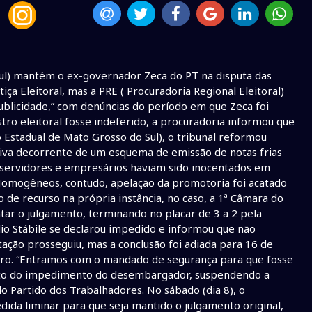
Sul) mantém o ex-governador Zeca do PT na disputa das
iça Eleitoral, mas a PRE ( Procuradoria Regional Eleitoral)
blicidade,” com denúncias do período em que Zeca foi
ro eleitoral fosse indeferido, a procuradoria informou que
 Estadual de Mato Grosso do Sul), o tribunal reformou
iva decorrente de um esquema de emissão de notas frias
, servidores e empresários haviam sido inocentados em
is Homogêneos, contudo, apelação da promotoria foi acatado
o de recurso na própria instância, no caso, a 1ª Câmara do
r o julgamento, terminando no placar de 3 a 2 pela
io Stábile se declarou impedido e informou que não
ação prosseguiu, mas a conclusão foi adiada para 16 de
ubro. “Entramos com o mandado de segurança para que fosse
iato do impedimento do desembargador, suspendendo a
o Partido dos Trabalhadores. No sábado (dia 8), o
da liminar para que seja mantido o julgamento original,