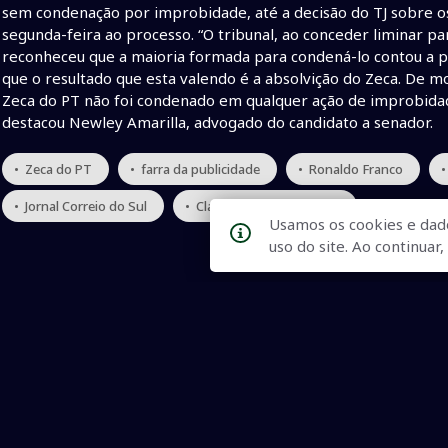
sem condenação por improbidade, até a decisão do TJ sobre 
segunda-feira ao processo. “O tribunal, ao conceder liminar p
reconheceu que a maioria formada para condená-lo contou a p
que o resultado que esta valendo é a absolvição do Zeca. De mo
Zeca do PT não foi condenado em qualquer ação de improbidade
destacou Newley Amarilla, advogado do candidato a senador.
• Zeca do PT
• farra da publicidade
• Ronaldo Franco
• Jornal Correio do Sul
• Claudionor Miguel Abss
Usamos os cookies e dad
uso do site. Ao continua
Qualidade na Informação