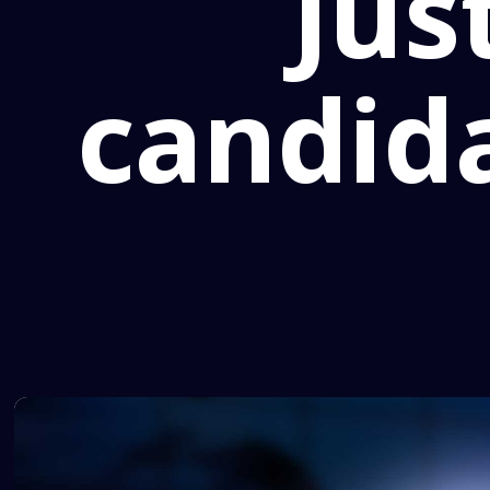
Jus
candid