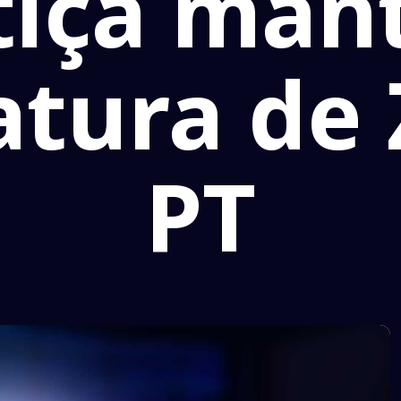
tiça ma
atura de 
PT