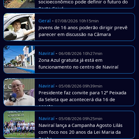
socioeconômico pode definir o futuro do
Porto Caiuá
Geral
-
07/08/2026 10h15min
Jovens de 16 anos poderão dirigir prevê
parecer em discussão na Câmara
Naviraí
-
06/08/2026 10h27min
Zona Azul gratuita já está em
funcionamento no centro de Naviraí
Naviraí
-
05/08/2026 09h39min
Presidente faz convite para 12ª Peixada
da Seleta que acontecerá dia 16 de
agosto
Naviraí
-
05/08/2026 09h25min
Naviraí lança a Campanha Agosto Lilás
com foco nos 20 anos da Lei Maria da
Penha