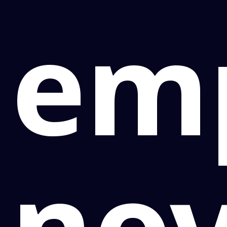
em
no