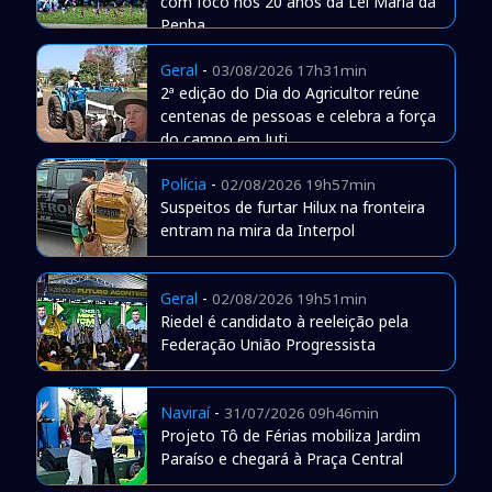
com foco nos 20 anos da Lei Maria da
Penha
Geral
-
03/08/2026 17h31min
2ª edição do Dia do Agricultor reúne
centenas de pessoas e celebra a força
do campo em Juti
Polícia
-
02/08/2026 19h57min
Suspeitos de furtar Hilux na fronteira
entram na mira da Interpol
Geral
-
02/08/2026 19h51min
Riedel é candidato à reeleição pela
Federação União Progressista
Naviraí
-
31/07/2026 09h46min
Projeto Tô de Férias mobiliza Jardim
Paraíso e chegará à Praça Central