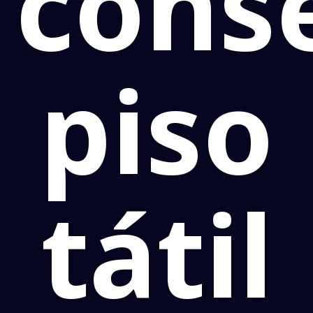
cons
piso
tátil