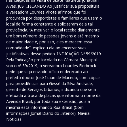
nas calçadas da Pista de Skate Matheus Jonathan
Alves. JUSTIFICANDO Ao justificar sua propositura,
a vereadora Lourdes Virote afirmou que foi
procurada por desportistas e familiares que usam o
local de forma constante e solicitaram dela tal
providência. “A meu ver, o local recebe diariamente
um bom número de pessoas jovens e até mesmo
de maior idade e, por isso, eles merecem essa
comodidade”, explicou ela ao encerrar suas
justificativas desse pedido. INDICAÇÃO Nº 59/2019
Pela Indicação protocolada na Câmara Municipal
sob o nº 59/2019, a vereadora Lourdes Elerbrock
pede que seja enviado ofício endereçado ao
prefeito doutor José Izauri de Macedo, com cópias
para providências para Gessé da Silva Andrade,
gerente de Serviços Urbanos, indicando que seja
efetuada a troca de placas que informa o nome da
Avenida Brasil, por toda sua extensão, pois a
mesma está informando Rua Brasil. (Com
informações Jornal Diário do Interior). Naviraí
Notícias