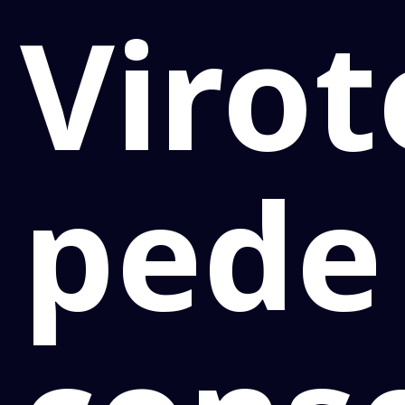
Virot
pede