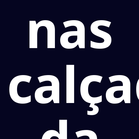
nas
calç
da