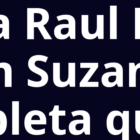
 Raul 
 Suza
leta q