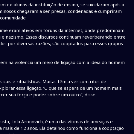
m ex-alunos da instituição de ensino, se suicidaram após a
iminosos chegaram a ser presas, condenadas e cumpriram
os à comunidade.
crime eram ativos em fóruns da internet, onde predominam
g e nazismo. Esses discursos continuam reverberando entre
ados por diversas razões, são cooptados para esses grupos
veem na violência um meio de ligação com a ideia do homem
sicais e ritualísticas. Muitas têm a ver com ritos de
plorar essa ligação. ‘O que se espera de um homem mais
ercer sua força e poder sobre um outro”, disse.
nista, Lola Aronovich, é uma das vítimas de ameaças e
 mais de 12 anos. Ela detalhou como funciona a cooptação