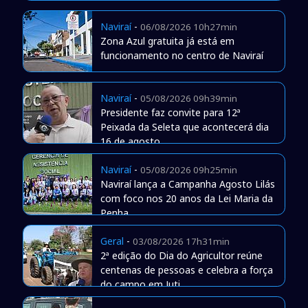
Naviraí
-
06/08/2026 10h27min
Zona Azul gratuita já está em
funcionamento no centro de Naviraí
Naviraí
-
05/08/2026 09h39min
Presidente faz convite para 12ª
Peixada da Seleta que acontecerá dia
16 de agosto
Naviraí
-
05/08/2026 09h25min
Naviraí lança a Campanha Agosto Lilás
com foco nos 20 anos da Lei Maria da
Penha
Geral
-
03/08/2026 17h31min
2ª edição do Dia do Agricultor reúne
centenas de pessoas e celebra a força
do campo em Juti