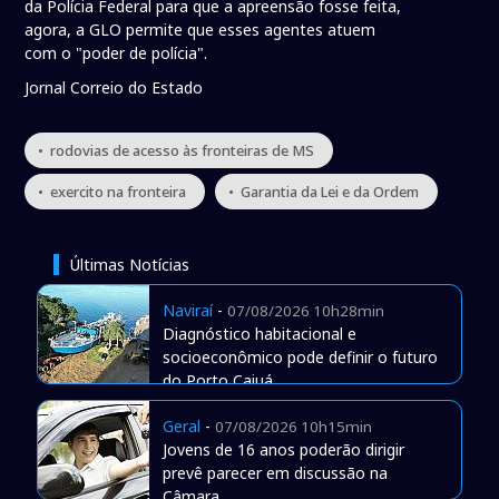
da Polícia Federal para que a apreensão fosse feita,
agora, a GLO permite que esses agentes atuem
com o "poder de polícia".
Jornal Correio do Estado
• rodovias de acesso às fronteiras de MS
• exercito na fronteira
• Garantia da Lei e da Ordem
Últimas Notícias
Naviraí
-
07/08/2026 10h28min
Diagnóstico habitacional e
socioeconômico pode definir o futuro
do Porto Caiuá
Geral
-
07/08/2026 10h15min
Jovens de 16 anos poderão dirigir
prevê parecer em discussão na
Câmara