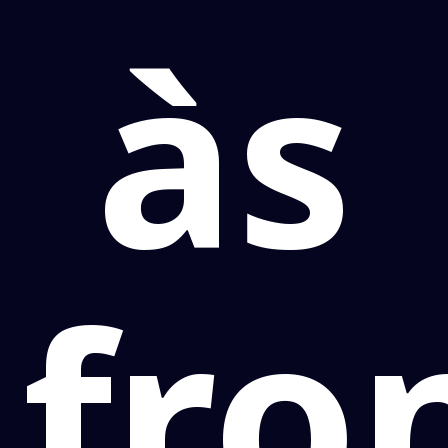
às
fro