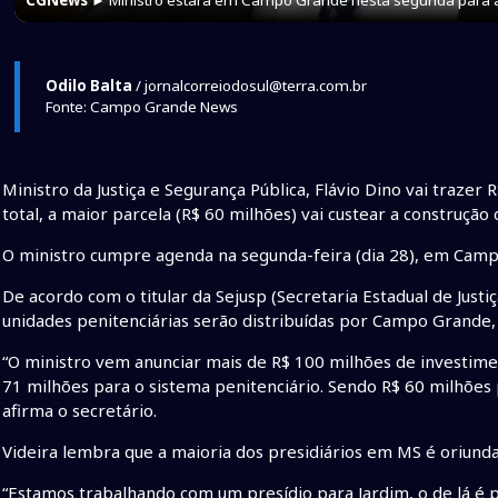
Odilo Balta
/ jornalcorreiodosul@terra.com.br
Fonte: Campo Grande News
Ministro da Justiça e Segurança Pública, Flávio Dino vai traze
total, a maior parcela (R$ 60 milhões) vai custear a construção
O ministro cumpre agenda na segunda-feira (dia 28), em Cam
De acordo com o titular da Sejusp (Secretaria Estadual de Justiç
unidades penitenciárias serão distribuídas por Campo Grande, 
“O ministro vem anunciar mais de R$ 100 milhões de investimen
71 milhões para o sistema penitenciário. Sendo R$ 60 milhões p
afirma o secretário.
Videira lembra que a maioria dos presidiários em MS é oriunda
“Estamos trabalhando com um presídio para Jardim, o de lá é 