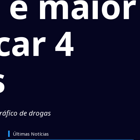
 e maior
car 4
s
ráfico de drogas
Últimas Notícias