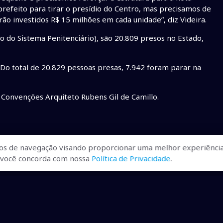
refeito para tirar o presídio do Centro, mas precisamos de
rão investidos R$ 15 milhões em cada unidade”, diz Videira.
 do Sistema Penitenciário), são 20.809 presos no Estado,
. Do total de 20.829 pessoas presas, 7.942 foram parar na
 Convenções Arquiteto Rubens Gil de Camillo.
para seguranças no Estado
os de navegação visando proporcionar uma melhor experiência
r, você concorda com nossa
Política de Privacidade
.