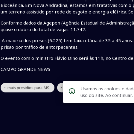
Bioceânica. Em Nova Andradina, estamos em tratativas com o p
um terreno assistido por rede de esgoto e energia elétrica. Se
Conforme dados da Agepen (Agência Estadual de Administração
quase o dobro do total de vagas: 11.742.
A maioria dos presos (6.225) tem faixa etária de 35 a 45 anos
prisão por tráfico de entorpecentes.
O evento com o ministro Flávio Dino será às 11h, no Centro de
CAMPO GRANDE NEWS
• mais presidios para MS
• ministro Flavio Dino
• recursos 
Usamos os cookies e dad
uso do site. Ao continua