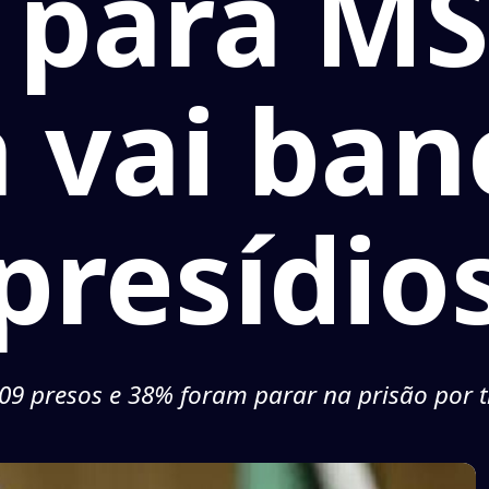
 para MS
a vai ban
presídio
09 presos e 38% foram parar na prisão por t