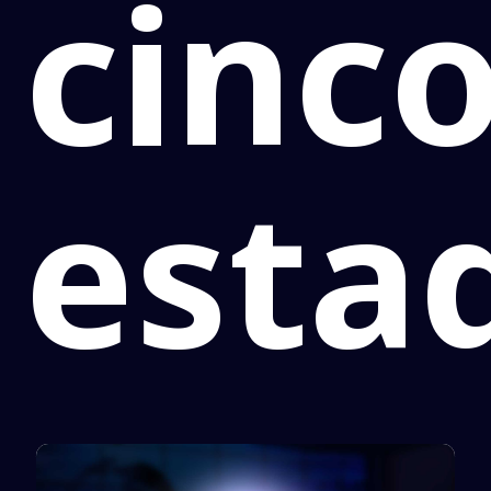
cinc
esta