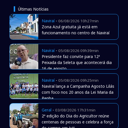
Últimas Notícias
Naviraí
-
06/08/2026 10h27min
Zona Azul gratuita já está em
funcionamento no centro de Naviraí
Naviraí
-
05/08/2026 09h39min
Presidente faz convite para 12ª
Peixada da Seleta que acontecerá dia
16 de agosto
Naviraí
-
05/08/2026 09h25min
Naviraí lança a Campanha Agosto Lilás
com foco nos 20 anos da Lei Maria da
Penha
Geral
-
03/08/2026 17h31min
2ª edição do Dia do Agricultor reúne
centenas de pessoas e celebra a força
do campo em Juti