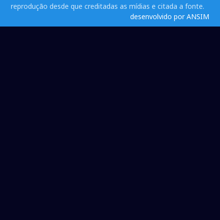
reprodução desde que creditadas as mídias e citada a fonte.
desenvolvido por ANSIM