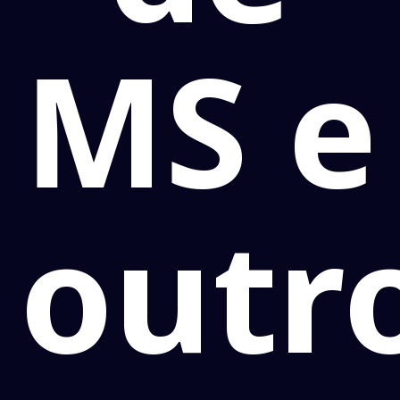
MS e
outr