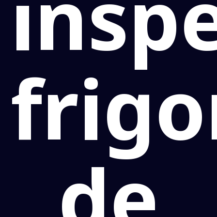
insp
frigo
de