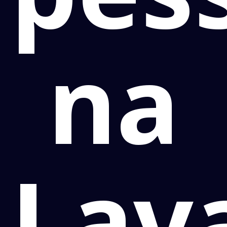
na
Lav