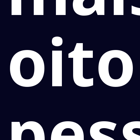
oito
pes