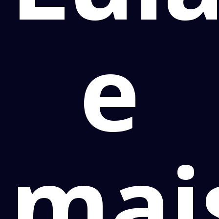
e
mai