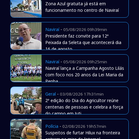
Zona Azul gratuita já está em
funcionamento no centro de Naviraí
Naviraí
-
05/08/2026 09h39min
Presidente faz convite para 12ª
Peixada da Seleta que acontecerá dia
16 de agosto
Naviraí
-
05/08/2026 09h25min
Naviraí lança a Campanha Agosto Lilás
com foco nos 20 anos da Lei Maria da
Penha
Geral
-
03/08/2026 17h31min
2ª edição do Dia do Agricultor reúne
centenas de pessoas e celebra a força
do campo em Juti
Polícia
-
02/08/2026 19h57min
Suspeitos de furtar Hilux na fronteira