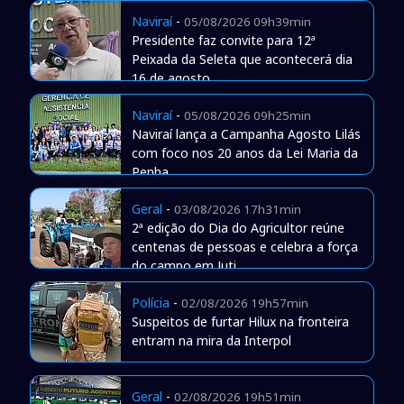
Naviraí
-
05/08/2026 09h39min
Presidente faz convite para 12ª
Peixada da Seleta que acontecerá dia
16 de agosto
Naviraí
-
05/08/2026 09h25min
Naviraí lança a Campanha Agosto Lilás
com foco nos 20 anos da Lei Maria da
Penha
Geral
-
03/08/2026 17h31min
2ª edição do Dia do Agricultor reúne
centenas de pessoas e celebra a força
do campo em Juti
Polícia
-
02/08/2026 19h57min
Suspeitos de furtar Hilux na fronteira
entram na mira da Interpol
Geral
-
02/08/2026 19h51min