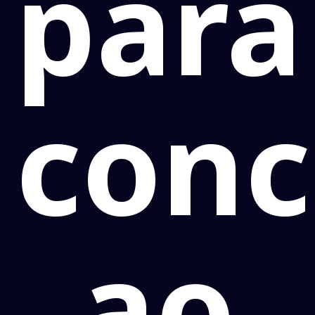
para
conc
ao