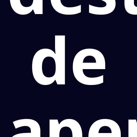
de
ape