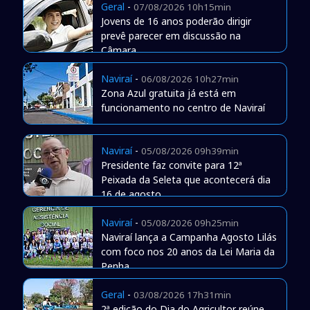
Geral
-
07/08/2026 10h15min
Jovens de 16 anos poderão dirigir
prevê parecer em discussão na
Câmara
Naviraí
-
06/08/2026 10h27min
Zona Azul gratuita já está em
funcionamento no centro de Naviraí
Naviraí
-
05/08/2026 09h39min
Presidente faz convite para 12ª
Peixada da Seleta que acontecerá dia
16 de agosto
Naviraí
-
05/08/2026 09h25min
Naviraí lança a Campanha Agosto Lilás
com foco nos 20 anos da Lei Maria da
Penha
Geral
-
03/08/2026 17h31min
2ª edição do Dia do Agricultor reúne