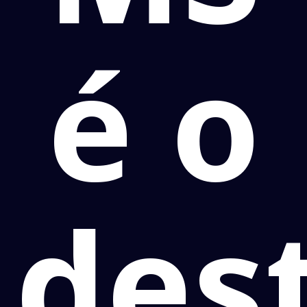
é o
des