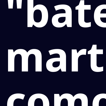
"bat
mart
com