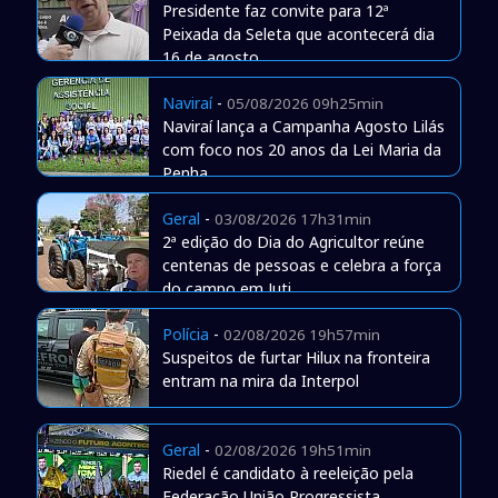
Presidente faz convite para 12ª
Peixada da Seleta que acontecerá dia
16 de agosto
Naviraí
-
05/08/2026 09h25min
Naviraí lança a Campanha Agosto Lilás
com foco nos 20 anos da Lei Maria da
Penha
Geral
-
03/08/2026 17h31min
2ª edição do Dia do Agricultor reúne
centenas de pessoas e celebra a força
do campo em Juti
Polícia
-
02/08/2026 19h57min
Suspeitos de furtar Hilux na fronteira
entram na mira da Interpol
Geral
-
02/08/2026 19h51min
Riedel é candidato à reeleição pela
Federação União Progressista