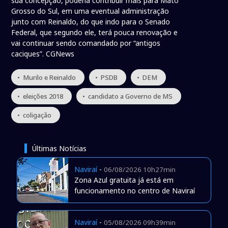
sua concepção, poderia contribuir mais para Mato
Grosso do Sul, em uma eventual administração
junto com Reinaldo, do que indo para o Senado
Federal, que segundo ele, terá pouca renovação e
vai continuar sendo comandado por “antigos
caciques”. CGNews
• Murilo e Reinaldo
• PSDB
• DEM
• eleições 2018
• candidato a Governo de MS
• coligação
Últimas Notícias
Naviraí
-
06/08/2026 10h27min
Zona Azul gratuita já está em
funcionamento no centro de Naviraí
Naviraí
-
05/08/2026 09h39min