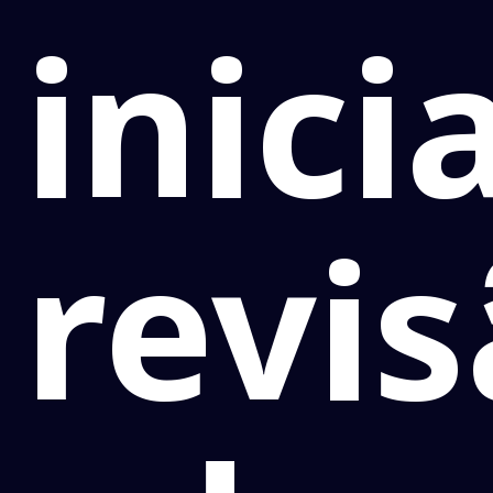
inici
revi