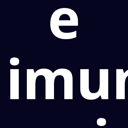
e
imu