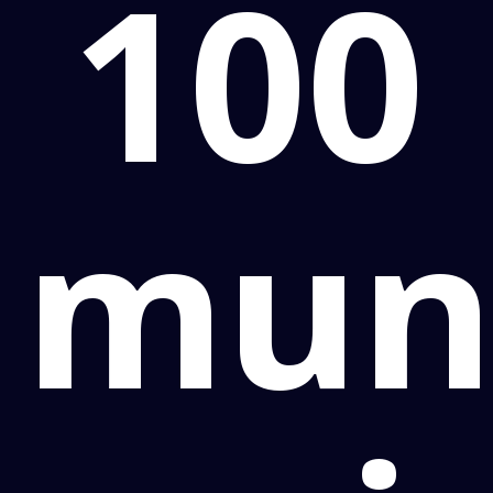
100
muni