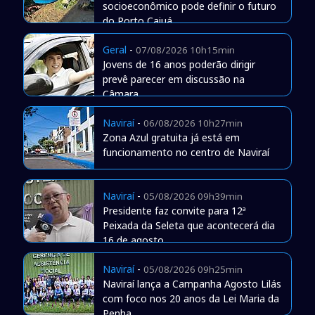
socioeconômico pode definir o futuro
do Porto Caiuá
Geral
-
07/08/2026 10h15min
Jovens de 16 anos poderão dirigir
prevê parecer em discussão na
Câmara
Naviraí
-
06/08/2026 10h27min
Zona Azul gratuita já está em
funcionamento no centro de Naviraí
Naviraí
-
05/08/2026 09h39min
Presidente faz convite para 12ª
Peixada da Seleta que acontecerá dia
16 de agosto
Naviraí
-
05/08/2026 09h25min
Naviraí lança a Campanha Agosto Lilás
com foco nos 20 anos da Lei Maria da
Penha