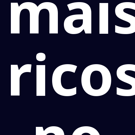
mai
rico