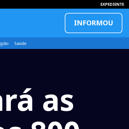
EXPEDIENTE
INFORMOU
gião
Saúde
ará as