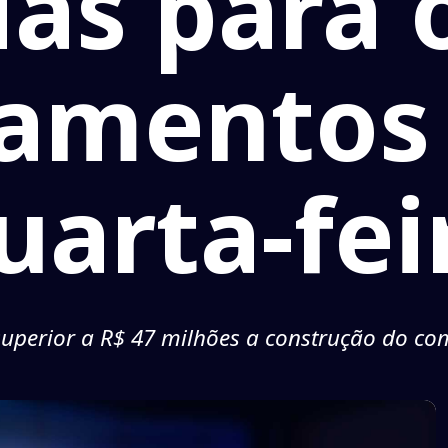
ias para 
amentos
uarta-fei
uperior a R$ 47 milhões a construção do co