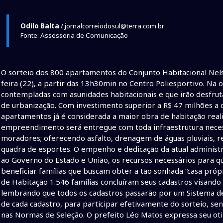
Odilo Balta
/ jornalcorreiodosul@terra.com.br
Fonte: Assessoria de Comunicação
O sorteio dos 800 apartamentos do Conjunto Habitacional Nelson 
feira (22), a partir das 13h30min no Centro Poliesportivo. Na 
contempladas com asunidades habitacionais e que irão desfr
de urbanização. Com investimento superior a R$ 47 milhões 
apartamentos já é considerada a maior obra de habitação reali
empreendimento será entregue com toda infraestrutura necess
moradores; oferecendo asfalto, drenagem de águas pluviais, re
quadra de esportes. O empenho e dedicação da atual administr
ao Governo do Estado e União, os recursos necessários para q
beneficiar famílias que buscam obter a tão sonhada “casa pró
de Habitação 1.546 famílias concluíram seus cadastros visando 
lembrando que todos os cadastros passarão por um Sistema de 
de cada cadastro, para participar efetivamente do sorteio, se
nas Normas de Seleção. O prefeito Léo Matos expressa seu otim