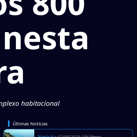
os 800
 nesta
ra
mplexo habitacional
Últimas Notícias
Naviraí
-
07/08/2026 10h28min