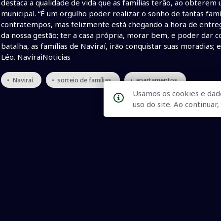
destaca a qualidade de vida que as famílias terão, ao obtere
municipal. “É um orgulho poder realizar o sonho de tantas fa
contratempos, mas felizmente está chegando a hora de entreg
da nossa gestão; ter a casa própria, morar bem, e poder dar co
batalha, as famílias de Naviraí, irão conquistar suas moradias; 
Léo. NaviraiNoticias
• Naviraí
• sorteio de famílias
• apartamentos
Usamos os cookies e dad
uso do site. Ao continua
Qualidade na Informação
As principais notícias, as mais relevantes, a todo o tempo, at
informado.