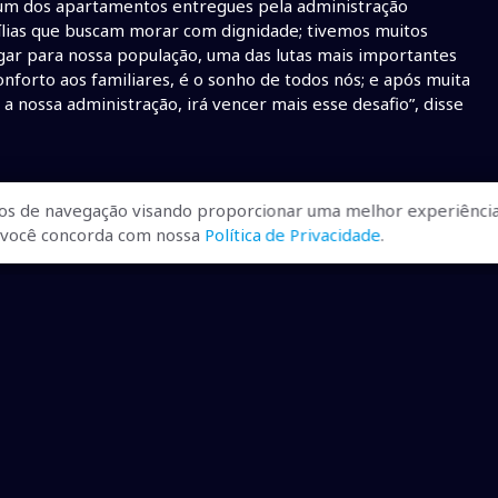
m um dos apartamentos entregues pela administração
mílias que buscam morar com dignidade; tivemos muitos
ar para nossa população, uma das lutas mais importantes
nforto aos familiares, é o sonho de todos nós; e após muita
e a nossa administração, irá vencer mais esse desafio”, disse
os de navegação visando proporcionar uma melhor experiência
r, você concorda com nossa
Política de Privacidade
.
ualizadas, pra você ficar bem