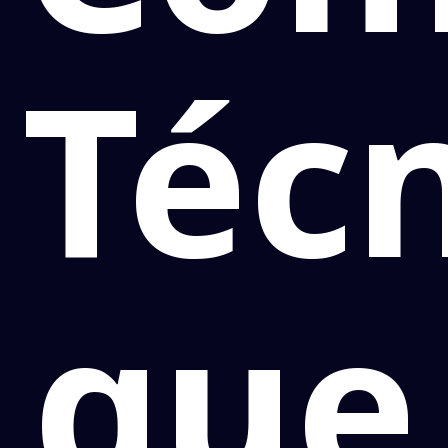
Téc
que