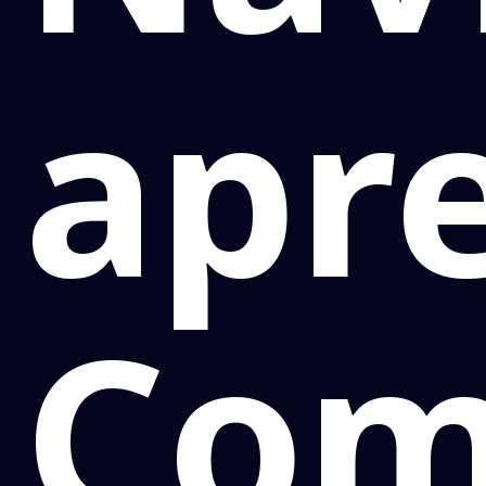
apr
Com