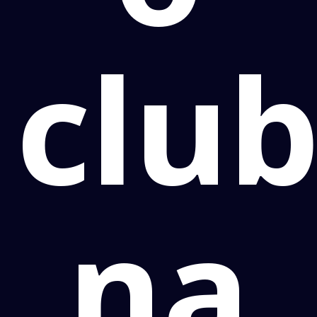
clu
na