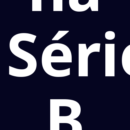
Séri
B