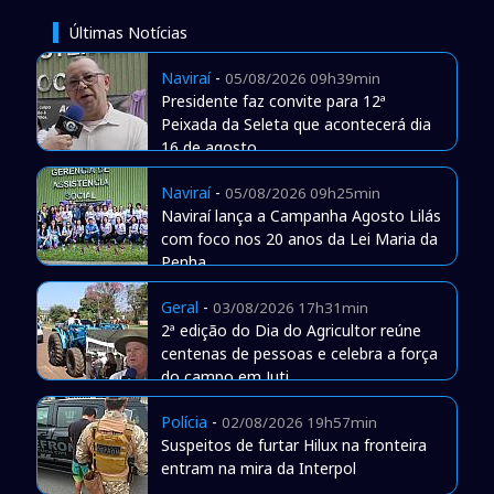
Últimas Notícias
Naviraí
-
05/08/2026 09h39min
Presidente faz convite para 12ª
Peixada da Seleta que acontecerá dia
16 de agosto
Naviraí
-
05/08/2026 09h25min
Naviraí lança a Campanha Agosto Lilás
com foco nos 20 anos da Lei Maria da
Penha
Geral
-
03/08/2026 17h31min
2ª edição do Dia do Agricultor reúne
centenas de pessoas e celebra a força
do campo em Juti
Polícia
-
02/08/2026 19h57min
Suspeitos de furtar Hilux na fronteira
entram na mira da Interpol