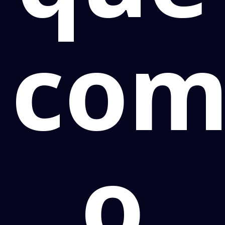
com
o