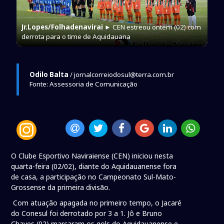
Jr.Lopes/Folhadenavirai
► CEN estreou ontem (02) com
derrota para o time de Aquidauana
Odilo Balta
/ jornalcorreiodosul@terra.com.br
Fonte: Assessoria de Comunicação
O Clube Esportivo Naviraiense (CEN) iniciou nesta
quarta-feira (02/02), diante do Aquidauanense fora
de casa, a participação no Campeonato Sul-Mato-
Grossense da primeira divisão.
Com atuação apagada no primeiro tempo, o Jacaré
do Conesul foi derrotado por 3 a 1. Jô e Bruno
Chaves (02) marcaram os gols do Aquidauanense e