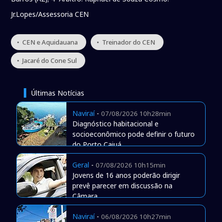
Jr.Lopes/Assessoria CEN
• CEN e Aquidauana
• Treinador do CEN
• Jacaré do Cone Sul
Últimas Notícias
Naviraí
-
07/08/2026 10h28min
Diagnóstico habitacional e
socioeconômico pode definir o futuro
do Porto Caiuá
Geral
-
07/08/2026 10h15min
Jovens de 16 anos poderão dirigir
prevê parecer em discussão na
Câmara
Naviraí
-
06/08/2026 10h27min