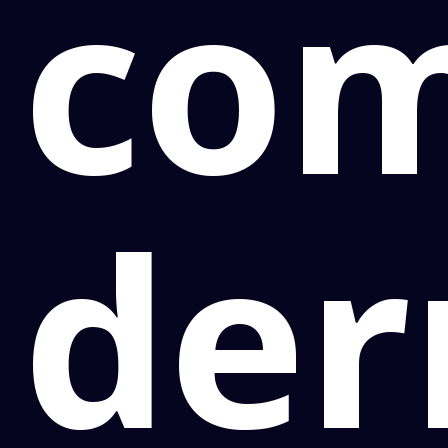
co
der