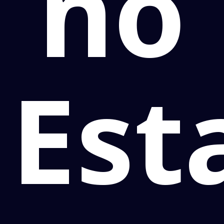
no
Est