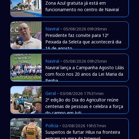
Zona Azul gratuita já está em
funcionamento no centro de Naviraí
Naviraí
-
05/08/2026 09h39min
Presidente faz convite para 12ª
Peixada da Seleta que acontecerá dia
16 de agosto
Naviraí
-
05/08/2026 09h25min
Naviraí lança a Campanha Agosto Lilás
com foco nos 20 anos da Lei Maria da
Penha
Geral
-
03/08/2026 17h31min
2ª edição do Dia do Agricultor reúne
centenas de pessoas e celebra a força
do campo em Juti
Polícia
-
02/08/2026 19h57min
Suspeitos de furtar Hilux na fronteira
entram na mira da Interpol