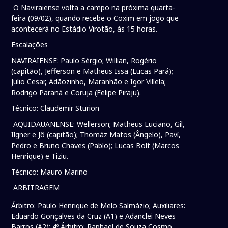
O Naviraiense volta a campo na próxima quarta-
feira (09/02), quando recebe o Coxim em jogo que
acontecerá no Estádio Virotão, às 15 horas.
Escalações
NAVIRAIENSE: Paulo Sérgio; Willian, Rogério
(capitão), Jefferson e Matheus Issa (Lucas Pará);
Julio Cesar, Adãozinho, Maranhão e Igor Villela;
Rodrigo Paraná e Coruja (Felipe Piraju).
Técnico: Claudemir Sturion
AQUIDAUANENSE: Wellerson; Matheus Luciano, Gil,
Ilgner e Jô (capitão); Thomáz Matos (Ângelo), Paví,
Pedro e Bruno Chaves (Pablo); Lucas Bolt (Marcos
Henrique) e Tiziu.
Técnico: Mauro Marino
ARBITRAGEM
Árbitro: Paulo Henrique de Melo Salmázio; Auxiliares:
Eduardo Gonçalves da Cruz (A1) e Adanclei Neves
Barros (A2); 4º Árbitro: Raphael de Souza Cosmo.