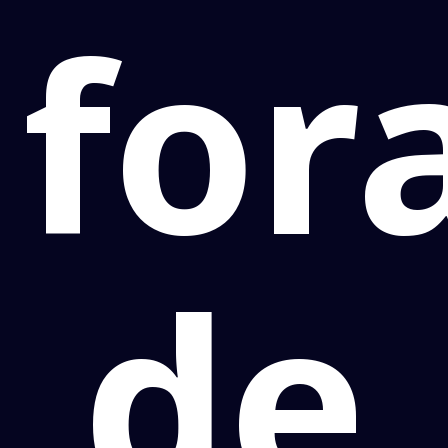
for
de