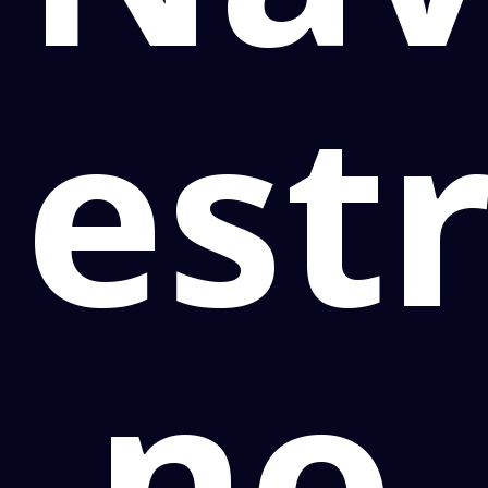
est
no