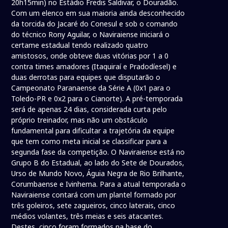
20h15min) no Estádio Fredis Saldivar, o Douradão.
Com um elenco em sua maioria ainda desconhecido
da torcida do Jacaré do Conesul e sob o comando
do técnico Rony Aguilar, o Naviraiense iniciará o
certame estadual tendo realizado quatro
amistosos, onde obteve duas vitórias por 1 a 0
contra times amadores (Itaquiraí e Pradodíesel) e
duas derrotas para equipes que disputarão o
Campeonato Paranaense da Série A (0x1 para o
Toledo-PR e 0x2 para o Cianorte). A pré-temporada
será de apenas 24 dias, considerada curta pelo
próprio treinador, mas não um obstáculo
fundamental para dificultar a trajetória da equipe
que tem como meta inicial se classificar para a
segunda fase da competição. O Naviraiense está no
Grupo B do Estadual, ao lado do Sete de Dourados,
Urso de Mundo Novo, Águia Negra de Rio Brilhante,
Corumbaense e Ivinhema. Para a atual temporada o
Naviraiense contará com um plantel formado por
três goleiros, sete zagueiros, cinco laterais, cinco
médios volantes, três meias e seis atacantes.
Destes, cinco foram formados na base do