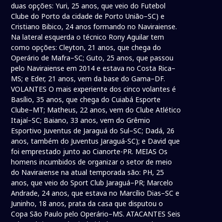
duas opções: Yuri, 25 anos, que veio do Futebol
Clube do Porto da cidade de Porto União–SC) e
Cristiano Bibico, 24 anos formando no Naviraiense.
Na lateral esquerda o técnico Rony Aguilar tem
como opções: Cleyton, 21 anos, que chega do
Operário de Mafra–SC; Guto, 25 anos, que passou
pelo Naviraiense em 2014 e estava no Costa Rica–
MS; e Eder, 21 anos, vem da base do Gama–DF.
VOLANTES O mais experiente dos cinco volantes é
Basílio, 35 anos, que chega do Cuiabá Esporte
Clube–MT; Matheus, 22 anos, vem do Clube Atlético
Itajaí–SC; Baiano, 33 anos, vem do Grêmio
Esportivo Juventus de Jaraguá do Sul–SC; Dadá, 26
anos, também do Juventus Jaraguá-SC); e David que
foi emprestado junto ao Cianorte-PR. MEIAS Os
homens incumbidos de organizar o setor de meio
do Naviraiense na atual temporada são: PH, 25
anos, que veio do Sport Club Jaraguá–PR; Marcelo
Andrade, 24 anos, que estava no Marcílio Dias–SC e
Juninho, 18 anos, prata da casa que disputou o
Copa São Paulo pelo Operário–MS. ATACANTES Seis