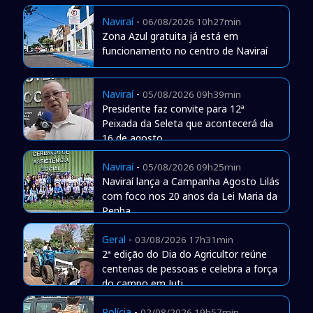
Naviraí
-
06/08/2026 10h27min
Zona Azul gratuita já está em
funcionamento no centro de Naviraí
Naviraí
-
05/08/2026 09h39min
Presidente faz convite para 12ª
Peixada da Seleta que acontecerá dia
16 de agosto
Naviraí
-
05/08/2026 09h25min
Naviraí lança a Campanha Agosto Lilás
com foco nos 20 anos da Lei Maria da
Penha
Geral
-
03/08/2026 17h31min
2ª edição do Dia do Agricultor reúne
centenas de pessoas e celebra a força
do campo em Juti
Polícia
-
02/08/2026 19h57min