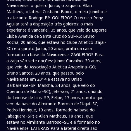
Naviraiense: o goleiro Júnior, o zagueiro Allan
Matheus, o lateral Cristiano Bibico, o meia Juninho e
o atacante Rodrigo Bê. GOLEIROS O técnico Rony
Aguilar terá a disposição três goleiros: o mais
experiente é Vanderlei, 35 anos, que veio do Esporte
Clube Avenida de Santa Cruz do Sul–RS; Bruno
Rocha, 20 anos, que estava no Clube Atlético Itajaí-
SC) e o garoto Junior, 20 anos, prata da casa
formado na base do Naviraiense. ZAGUEIROS Para
a zaga são sete opções: Junior Carvalho, 30 anos,
que veio da Associação Atlética Anapolina–GO;
Bruno Santos, 20 anos, que passou pelo
Naviraiense em 2014 e estava no União
Barbarense–SP; Mancha, 24 anos, que veio do
Operário de Mafra–SC); Jéferson, 21 anos, oriundo
do Linense de Lins–SP; Felipe, 17 anos, garoto que
vem da base do Almirante Barroso de Itajaí–SC;
Pedro Henrique, 19 anos, formado na base do
Jabaquara–SP) e Allan Matheus, 18 anos, que
estava no Almirante Barroso–SC e é formado no
Naviraiense. LATERAIS Para a lateral direita são