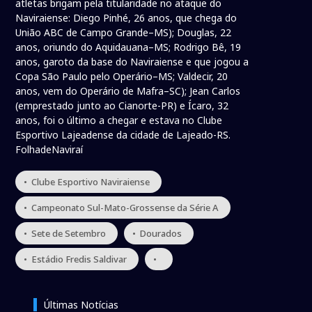
atletas brigam pela titularidade no ataque do
Naviraiense: Diego Pinhé, 26 anos, que chega do
União ABC de Campo Grande–MS); Douglas, 22
anos, oriundo do Aquidauana–MS; Rodrigo Bê, 19
anos, garoto da base do Naviraiense e que jogou a
Copa São Paulo pelo Operário–MS; Valdecir, 20
anos, vem do Operário de Mafra–SC); Jean Carlos
(emprestado junto ao Cianorte-PR) e Ícaro, 32
anos, foi o último a chegar e estava no Clube
Esportivo Lajeadense da cidade de Lajeado-RS.
FolhadeNaviraí
• Clube Esportivo Naviraiense
• Campeonato Sul-Mato-Grossense da Série A
• Sete de Setembro
• Dourados
• Estádio Fredis Saldivar
•
Últimas Notícias