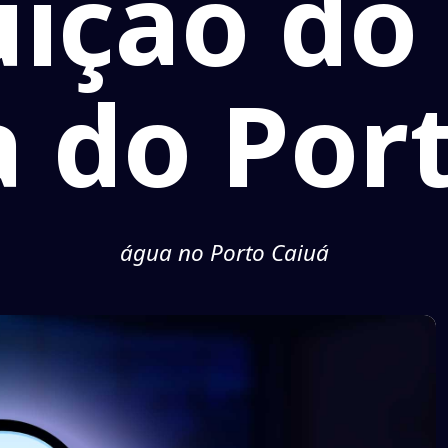
uição do
 do Por
água no Porto Caiuá