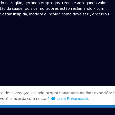
ado na região, gerando empregos, renda e agregando valor
stão da saúde, pois os moradores estão reclamando – com
estar insípida, inodora e incolor, como deve ser”, encerrou
os de navegação visando proporcionar uma melhor experiência
r, você concorda com nossa
Política de Privacidade
.