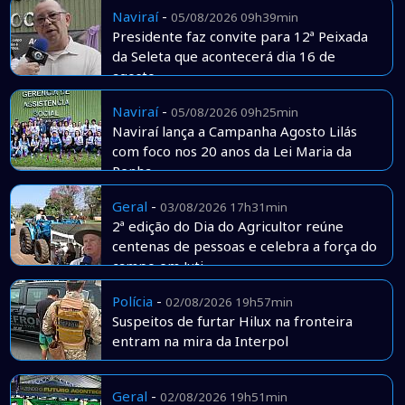
Naviraí
-
05/08/2026 09h39min
Presidente faz convite para 12ª Peixada
da Seleta que acontecerá dia 16 de
agosto
Naviraí
-
05/08/2026 09h25min
Naviraí lança a Campanha Agosto Lilás
com foco nos 20 anos da Lei Maria da
Penha
Geral
-
03/08/2026 17h31min
2ª edição do Dia do Agricultor reúne
centenas de pessoas e celebra a força do
campo em Juti
Polícia
-
02/08/2026 19h57min
Suspeitos de furtar Hilux na fronteira
entram na mira da Interpol
Geral
-
02/08/2026 19h51min