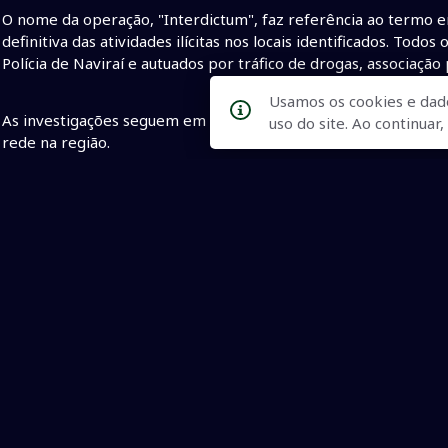
O nome da operação, "Interdictum", faz referência ao termo em
definitiva das atividades ilícitas nos locais identificados. To
Polícia de Naviraí e autuados por tráfico de drogas, associação
Usamos os cookies e dad
As investigações seguem em curso para identificar outros pos
uso do site. Ao continua
rede na região.
Fonte PC de Naviraí
• Operação da Civil aqui de Naviraí
• Operação da Civil
• 10 p