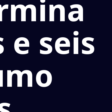
ermina
 e seis
fumo
s