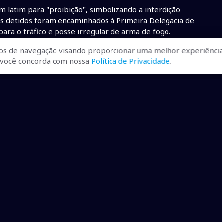
 latim para "proibição", simbolizando a interdição
dos os detidos foram encaminhados à Primeira Delegacia de
 para o tráfico e posse irregular de arma de fogo.
os de navegação visando proporcionar uma melhor experiência
síveis integrantes do grupo e desarticular completamente a
r, você concorda com nossa
Política de Privacidade
.
resos e seis bocas de fumo fechadas