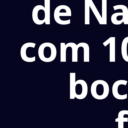
de Na
com 10
boc