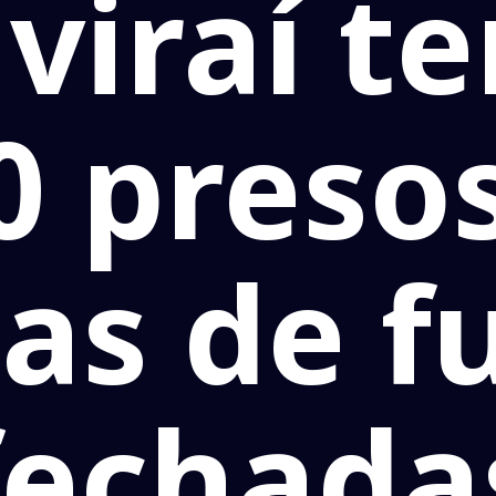
viraí t
 presos
as de 
fechada