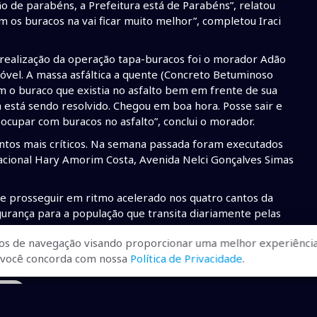
o de parabéns, a Prefeitura está de Parabéns”, relatou
em os buracos na vai ficar muito melhor”, completou Iraci
realização da operação tapa-buracos foi o morador Adão
móvel. A massa asfáltica a quente (Concreto Betuminoso
m o buraco que existia no asfalto bem em frente de sua
 está sendo resolvido. Chegou em boa hora. Posse sair e
upar com buracos no asfalto”, conclui o morador.
tos mais críticos. Na semana passada foram executados
acional Hary Amorim Costa, Avenida Nelci Gonçalves Simas
ve prosseguir em ritmo acelerado nos quatro cantos da
gurança para a população que transita diariamente pelas
os de navegação visando proporcionar uma melhor experiência
viraí - MS
r, você concorda com nossa
Política de Privacidade
.
irai