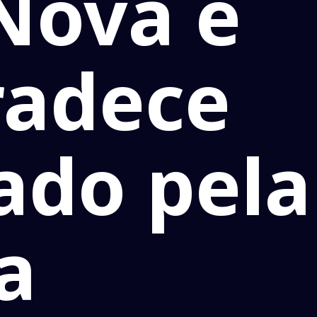
 Nova e
radece
ado pela
a