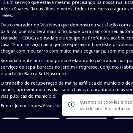
“É um serviço que estava mesmo precisando na nossa rua. Estã
Alzira Soares. “Meus filhos e netos, todos tem carro e agora s
Teles.
Outro morador do Vila Nova que demonstrou satisfação com a 
da Silva, que não terá mais dificuldade para sair com seu auto
Usinado – CBUQ) aplicada pela equipe da Prefeitura acabou co
casa. “É um serviço que a gente esperava e hoje este problema
chegar com meu carro com muito mais segurança, sem me preoc
Semanalmente um cronograma é elaborado para atuar nos pon
serviços de tapa-buracos no Jardim Progresso, Conjunto Habit
e parte do Bairro Sol Nascente.
O trabalho de recuperação da malha asfáltica do município de
cidade, aproveitando os dias sem chuvas e garantindo mais se
vias públicas do município.
Usamos os cookies e dad
Fonte: Júnior Lopes/Assessoria de Imprensa - Prefeitura de Na
uso do site. Ao continua
• jcsul
• correiodosultv
• jornalcorreiodosul
• jcsulnav