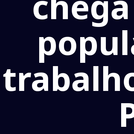
chega 
popul
trabalh