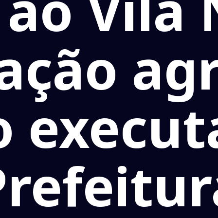
ao Vila
ação ag
o execut
Prefeitur