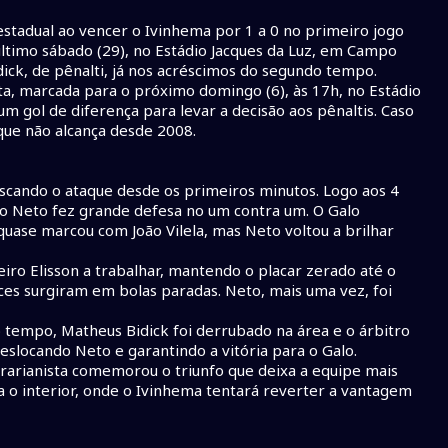
tadual ao vencer o Ivinhema por 1 a 0 no primeiro jogo
ltimo sábado (29), no Estádio Jacques da Luz, em Campo
dick, de pênalti, já nos acréscimos do segundo tempo.
ta, marcada para o próximo domingo (6), às 17h, no Estádio
um gol de diferença para levar a decisão aos pênaltis. Caso
o que não alcança desde 2008.
cando o ataque desde os primeiros minutos. Logo aos 4
ro Neto fez grande defesa no um contra um. O Galo
uase marcou com João Vilela, mas Neto voltou a brilhar
ro Elisson a trabalhar, mantendo o placar zerado até o
nces surgiram em bolas paradas. Neto, mais uma vez, foi
 tempo, Matheus Bidick foi derrubado na área e o árbitro
eslocando Neto e garantindo a vitória para o Galo.
erarianista comemorou o triunfo que deixa a equipe mais
a o interior, onde o Ivinhema tentará reverter a vantagem