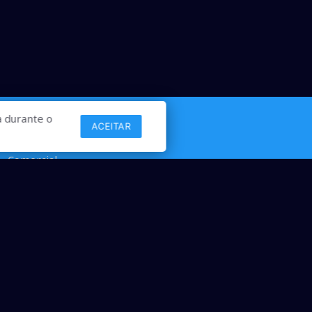
 durante o
Links
ACEITAR
Comercial
Contato
desenvolvido por ANSIM