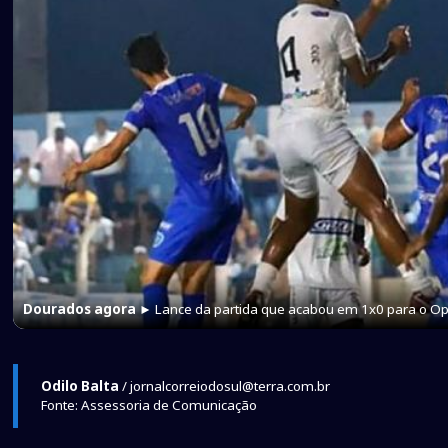
Dourados agora
► Lance da partida que acabou em 1x0 para o Op
Odilo Balta
/ jornalcorreiodosul@terra.com.br
Fonte: Assessoria de Comunicação