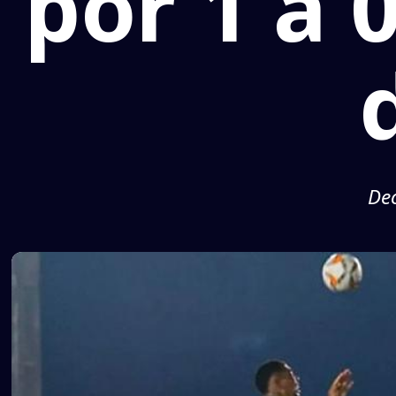
por 1 a 
De