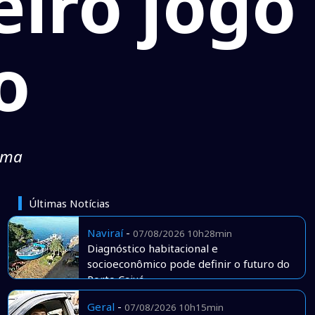
eiro jogo
o
ema
Últimas Notícias
Naviraí
-
07/08/2026 10h28min
Diagnóstico habitacional e
socioeconômico pode definir o futuro do
Porto Caiuá
Geral
-
07/08/2026 10h15min