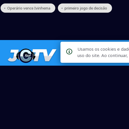
• Operário vence Ivinhema
• primeiro jogo de decisão
Usamos os cookies e dad
uso do site. Ao continua
Qualidade na Informação
As principais notícias, as mais relevantes, a todo o tempo, at
informado.
On-line desde 01 de julho de 2007
O JCSul Não se responsabiliza pelo uso das informações econômicas/clima dispon
© 2007 - 2026 Todos os direitos reservados. Permitida a repro