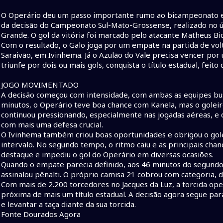
O Operário deu um passo importante rumo ao bicampeonato es
da decisão do Campeonato Sul-Mato-Grossense, realizado no ú
Grande. O gol da vitória foi marcado pelo atacante Matheus Bi
Com o resultado, o Galo joga por um empate na partida de vol
Saraivão, em Ivinhema. Já o Azulão do Vale precisa vencer por 
triunfe por dois ou mais gols, conquista o título estadual, feit
JOGO MOVIMENTADO
A decisão começou com intensidade, com ambas as equipes bus
minutos, o Operário teve boa chance com Kanela, mas o golei
continuou pressionando, especialmente nas jogadas aéreas, e q
com mais uma defesa crucial.
O Ivinhema também criou boas oportunidades e obrigou o golei
intervalo. No segundo tempo, o ritmo caiu e as principais cha
destaque e impediu o gol do Operário em diversas ocasiões.
Quando o empate parecia definido, aos 46 minutos do segundo
assinalou pênalti. O próprio camisa 21 cobrou com categoria, d
Com mais de 2.200 torcedores no Jacques da Luz, a torcida op
próxima de mais um título estadual. A decisão agora segue par
e levantar a taça diante da sua torcida.
Fonte Dourados Agora