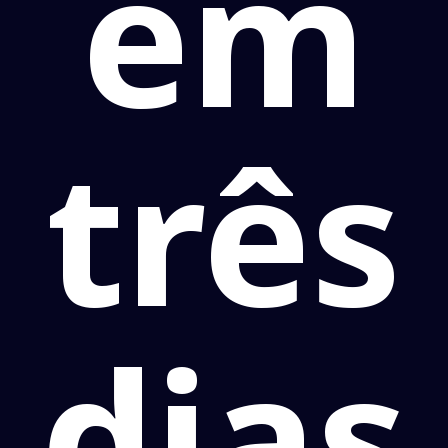
em
três
dias