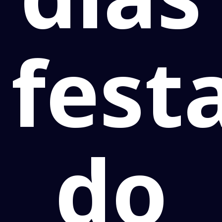
fest
do