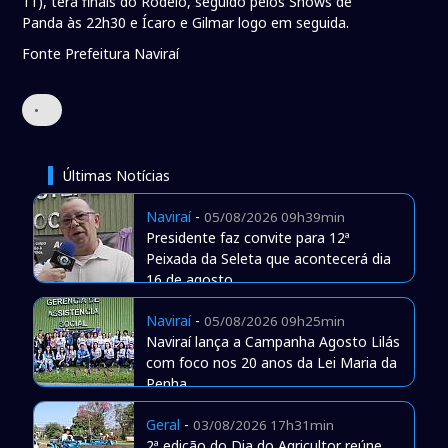
11), terá finais do Rodeio, seguido pelos Shows de
Panda às 22h30 e Ícaro e Gilmar logo em seguida.
Fonte Prefeitura Naviraí
•
Últimas Notícias
Naviraí
-
05/08/2026 09h39min
Presidente faz convite para 12ª
Peixada da Seleta que acontecerá dia
16 de agosto
Naviraí
-
05/08/2026 09h25min
Naviraí lança a Campanha Agosto Lilás
com foco nos 20 anos da Lei Maria da
Penha
Geral
-
03/08/2026 17h31min
2ª edição do Dia do Agricultor reúne