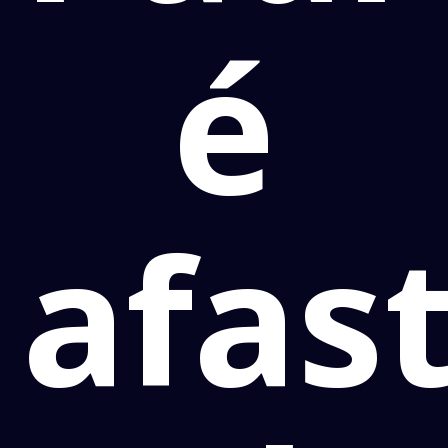
é
afas