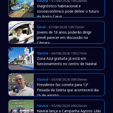
Naviraí
-
07/08/2026 10h28min
Diagnóstico habitacional e
socioeconômico pode definir o futuro
do Porto Caiuá
Geral
-
07/08/2026 10h15min
Jovens de 16 anos poderão dirigir
prevê parecer em discussão na
Câmara
Naviraí
-
06/08/2026 10h27min
Zona Azul gratuita já está em
funcionamento no centro de Naviraí
Naviraí
-
05/08/2026 09h39min
Presidente faz convite para 12ª
Peixada da Seleta que acontecerá dia
16 de agosto
Naviraí
-
05/08/2026 09h25min
Naviraí lança a Campanha Agosto Lilás