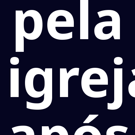
pela
igrej
após