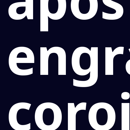
engr
coro