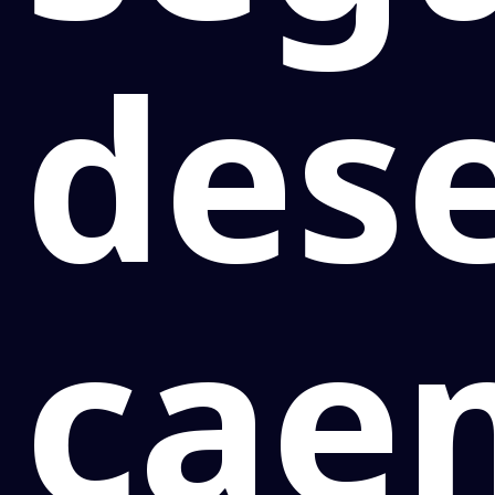
des
cae