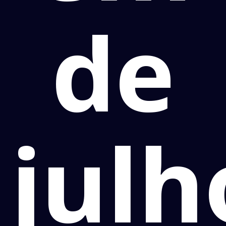
de
julh