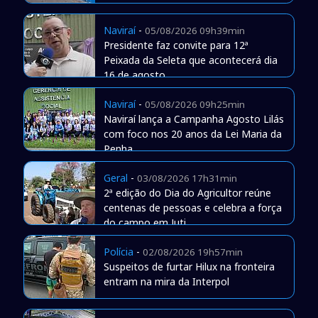
Naviraí
-
05/08/2026 09h39min
Presidente faz convite para 12ª
Peixada da Seleta que acontecerá dia
16 de agosto
Naviraí
-
05/08/2026 09h25min
Naviraí lança a Campanha Agosto Lilás
com foco nos 20 anos da Lei Maria da
Penha
Geral
-
03/08/2026 17h31min
2ª edição do Dia do Agricultor reúne
centenas de pessoas e celebra a força
do campo em Juti
Polícia
-
02/08/2026 19h57min
Suspeitos de furtar Hilux na fronteira
entram na mira da Interpol