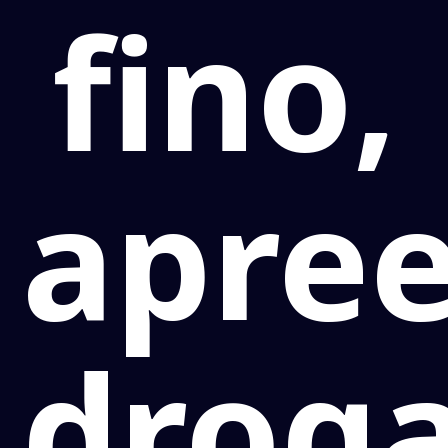
fino,
apre
droga