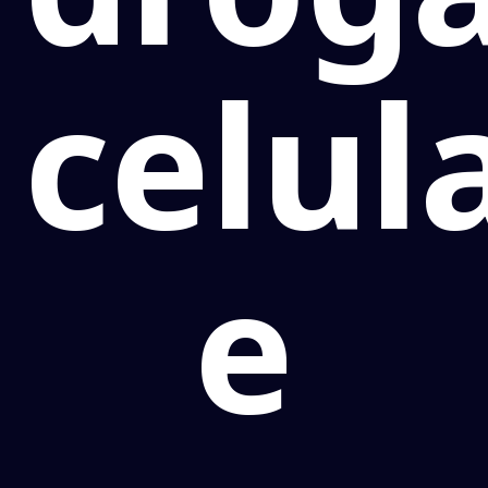
celul
e