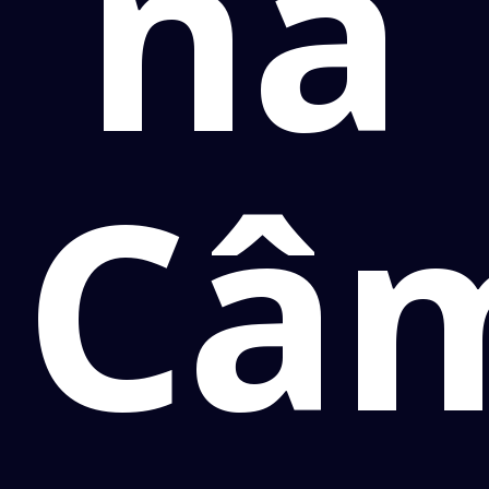
na
Câ