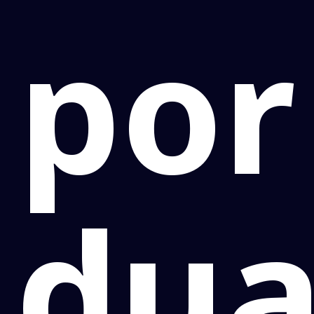
por
dua