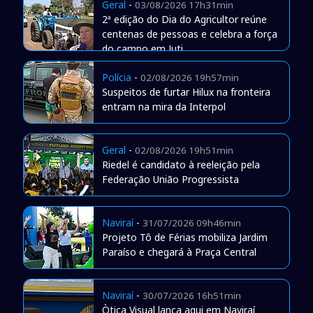
Geral
-
03/08/2026 17h31min
2ª edição do Dia do Agricultor reúne
centenas de pessoas e celebra a força
do campo em Juti
Polícia
-
02/08/2026 19h57min
Suspeitos de furtar Hilux na fronteira
entram na mira da Interpol
Geral
-
02/08/2026 19h51min
Riedel é candidato à reeleição pela
Federação União Progressista
Naviraí
-
31/07/2026 09h46min
Projeto Tô de Férias mobiliza Jardim
Paraíso e chegará à Praça Central
Naviraí
-
30/07/2026 16h51min
Òtica Visual lança aqui em Naviraí