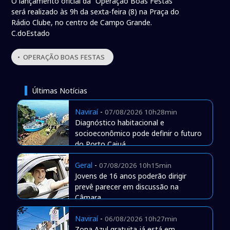
O lançamento oficial da “Operação Boas Festas”
será realizado às 9h da sexta-feira (8) na Praça do
Rádio Clube, no centro de Campo Grande.
C.doEstado
• OPERAÇÃO BOAS FESTAS
Últimas Notícias
Naviraí
-
07/08/2026 10h28min
Diagnóstico habitacional e
socioeconômico pode definir o futuro
do Porto Caiuá
Geral
-
07/08/2026 10h15min
Jovens de 16 anos poderão dirigir
prevê parecer em discussão na
Câmara
Naviraí
-
06/08/2026 10h27min
Zona Azul gratuita já está em