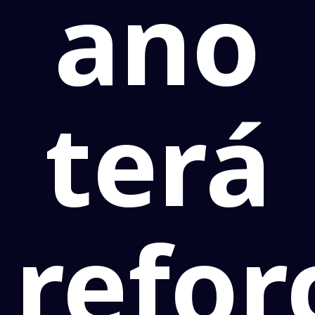
ano
terá
refor