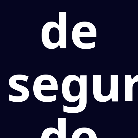
de
segu
do