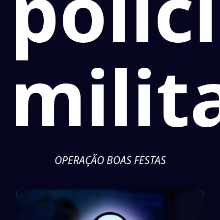
polic
milit
OPERAÇÃO BOAS FESTAS