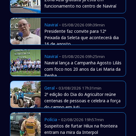
funcionamento no centro de Naviraí
Naviraí
-
05/08/2026 09h39min
Presidente faz convite para 12ª
Peixada da Seleta que acontecerá dia
16 de agosto
Naviraí
-
05/08/2026 09h25min
Naviraí lança a Campanha Agosto Lilás
com foco nos 20 anos da Lei Maria da
Penha
Geral
-
03/08/2026 17h31min
2ª edição do Dia do Agricultor reúne
centenas de pessoas e celebra a força
do campo em Juti
Polícia
-
02/08/2026 19h57min
Suspeitos de furtar Hilux na fronteira
entram na mira da Interpol