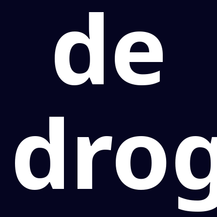
de
dro