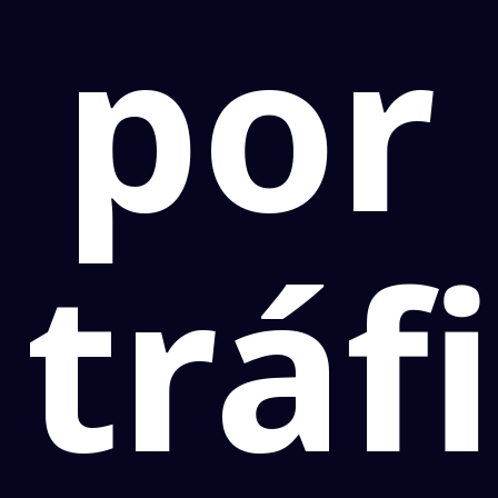
por
tráf