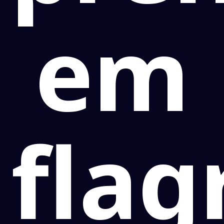
em
flag