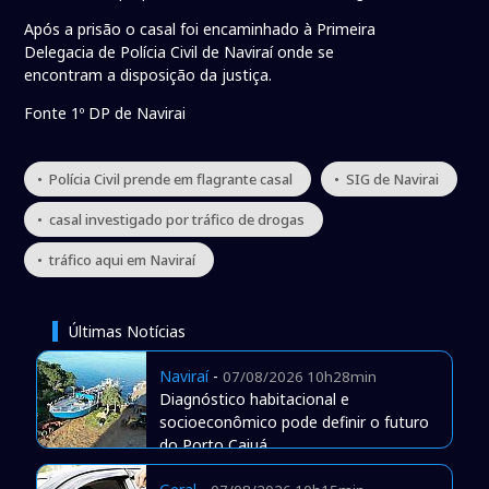
Após a prisão o casal foi encaminhado à Primeira
Delegacia de Polícia Civil de Naviraí onde se
encontram a disposição da justiça.
Fonte 1º DP de Navirai
• Polícia Civil prende em flagrante casal
• SIG de Navirai
• casal investigado por tráfico de drogas
• tráfico aqui em Naviraí
Últimas Notícias
Naviraí
-
07/08/2026 10h28min
Diagnóstico habitacional e
socioeconômico pode definir o futuro
do Porto Caiuá