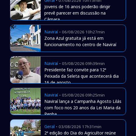
Geral
-
07/08/2026 10h15min
Jovens de 16 anos poderão dirigir
prevê parecer em discussão na
Câmara
Naviraí
-
06/08/2026 10h27min
Zona Azul gratuita já está em
funcionamento no centro de Naviraí
Naviraí
-
05/08/2026 09h39min
Presidente faz convite para 12ª
Peixada da Seleta que acontecerá dia
16 de agosto
Naviraí
-
05/08/2026 09h25min
Naviraí lança a Campanha Agosto Lilás
com foco nos 20 anos da Lei Maria da
Penha
Geral
-
03/08/2026 17h31min
2ª edição do Dia do Agricultor reúne