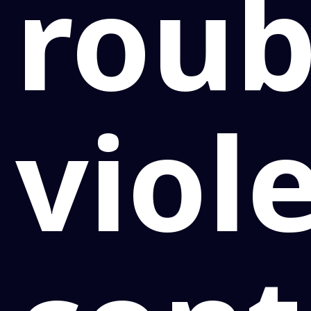
rou
viol