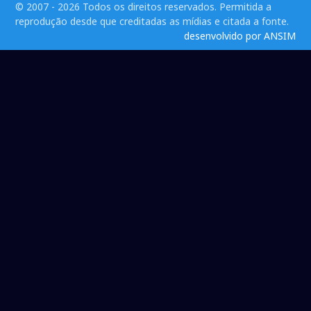
© 2007 - 2026 Todos os direitos reservados. Permitida a
reprodução desde que creditadas as mídias e citada a fonte.
desenvolvido por ANSIM