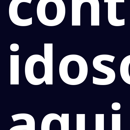
cont
idos
aqui