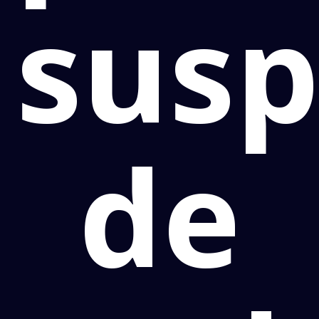
susp
de