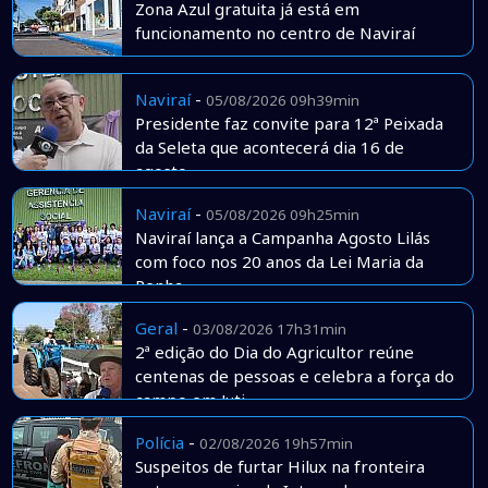
Zona Azul gratuita já está em
funcionamento no centro de Naviraí
Naviraí
-
05/08/2026 09h39min
Presidente faz convite para 12ª Peixada
da Seleta que acontecerá dia 16 de
agosto
Naviraí
-
05/08/2026 09h25min
Naviraí lança a Campanha Agosto Lilás
com foco nos 20 anos da Lei Maria da
Penha
Geral
-
03/08/2026 17h31min
2ª edição do Dia do Agricultor reúne
centenas de pessoas e celebra a força do
campo em Juti
Polícia
-
02/08/2026 19h57min
Suspeitos de furtar Hilux na fronteira