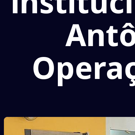
instituc
Antô
Operaç