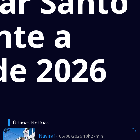
Lar Santo
nte a
de 2026
Últimas Notícias
Naviraí
-
06/08/2026 10h27min