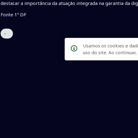
destacar a importância da atuação integrada na garantia da di
Fonte 1º DP
•
Usamos os cookies e dad
uso do site. Ao continua
Qualidade na Informação
As principais notícias, as mais relevantes, a todo o tempo, at
informado.
On-line desde 01 de julho de 2007
O JCSul Não se responsabiliza pelo uso das informações econômicas/clima dispon