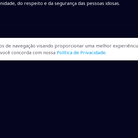
gnidade, do respeito e da segurança das pessoas idosas.
os de navegação visando proporcionar uma melhor experiência
r, você concorda com nossa
Política de Privacidade
.
ualizadas, pra você ficar bem
ibilizados.