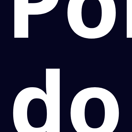
Po
do