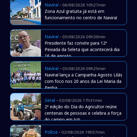
Naviraí
-
06/08/2026 10h27min
Zona Azul gratuita já está em
funcionamento no centro de Naviraí
Naviraí
-
05/08/2026 09h39min
Presidente faz convite para 12ª
Peixada da Seleta que acontecerá dia
16 de agosto
Naviraí
-
05/08/2026 09h25min
Naviraí lança a Campanha Agosto Lilás
com foco nos 20 anos da Lei Maria da
Penha
Geral
-
03/08/2026 17h31min
2ª edição do Dia do Agricultor reúne
centenas de pessoas e celebra a força
do campo em Juti
Polícia
-
02/08/2026 19h57min