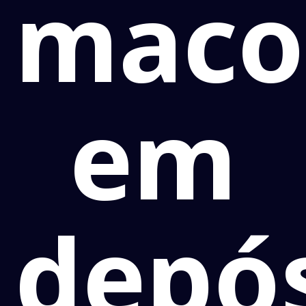
maco
em
depó