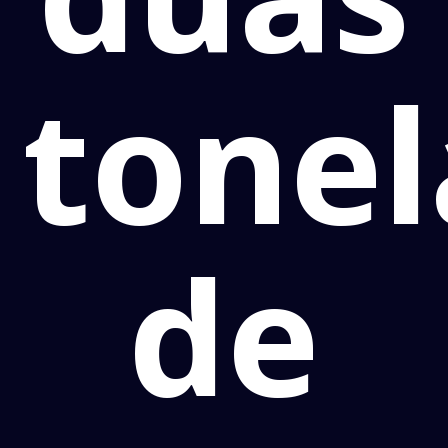
tone
de