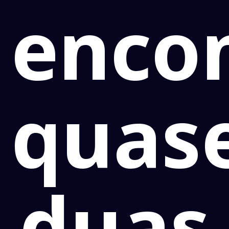
enco
quas
duas