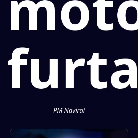
moto
furt
PM Naviraí