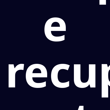
e
recu