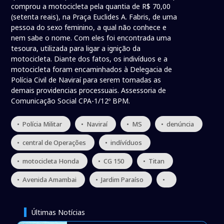
comprou a motocicleta pela quantia de R$ 70,00
(setenta reais), na Praça Euclides A. Fabris, de uma
pessoa do sexo feminino, a qual não conhece e
nem sabe o nome. Com eles foi encontrada uma
tesoura, utilizada para ligar a ignição da
motocicleta. Diante dos fatos, os indivíduos e a
motocicleta foram encaminhados à Delegacia de
Polícia Civil de Naviraí para serem tomadas as
demais providencias processuais. Assessoria de
Comunicação Social CPA-1/12º BPM.
• Polícia Militar
• Naviraí
• MS
• denúncia
• central de Operações
• indívíduos
• motocicleta Honda
• CG 150
• Titan
• Avenida Amambai
• Jardim Paraíso
•
Últimas Notícias