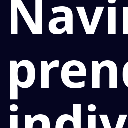
Navi
pren
indi