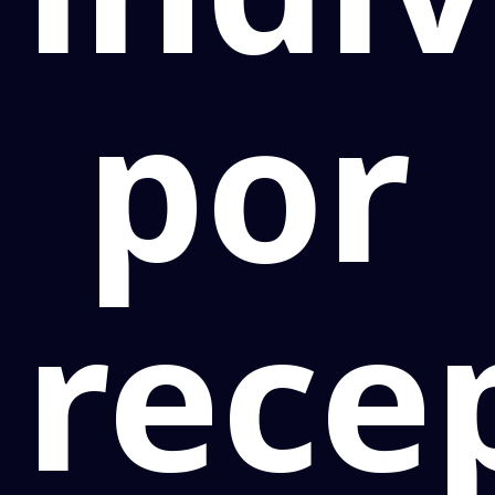
por
rece