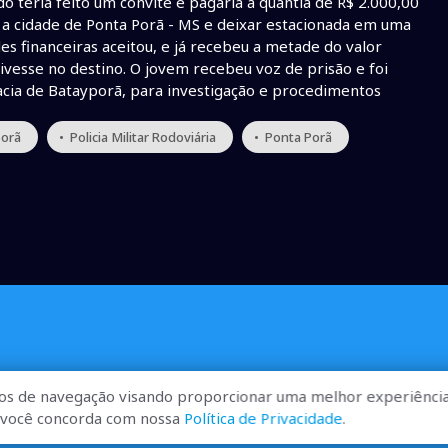
o teria feito um convite e pagaria a quantia de R$ 2.000,00
é a cidade de Ponta Porã - MS e deixar estacionada em uma
es financeiras aceitou, e já recebeu a metade do valor
ivesse no destino. O jovem recebeu voz de prisão e foi
cia de Batayporã, para investigação e procedimentos
porã
• Policia Militar Rodoviária
• Ponta Porã
os de navegação visando proporcionar uma melhor experiência
r, você concorda com nossa
Política de Privacidade
.
ualizadas, pra você ficar bem