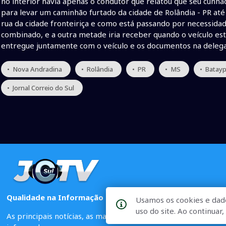
no interior havia apenas o condutor que relatou que seu cunhad
para levar um caminhão furtado da cidade de Rolândia - PR at
rua da cidade fronteiriça e como está passando por necessidad
combinado, e a outra metade iria receber quando o veículo est
entregue juntamente com o veículo e os documentos na delega
• Nova Andradina
• Rolândia
• PR
• MS
• Batay
• Jornal Correio do Sul
Qualidade na Informação
Usamos os cookies e dad
uso do site. Ao continua
As principais notícias, as mais relevantes, a todo o tempo, at