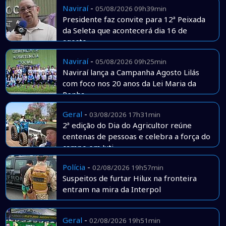
Naviraí
-
05/08/2026 09h39min
Presidente faz convite para 12ª Peixada
da Seleta que acontecerá dia 16 de
agosto
Naviraí
-
05/08/2026 09h25min
Naviraí lança a Campanha Agosto Lilás
com foco nos 20 anos da Lei Maria da
Penha
Geral
-
03/08/2026 17h31min
2ª edição do Dia do Agricultor reúne
centenas de pessoas e celebra a força do
campo em Juti
Polícia
-
02/08/2026 19h57min
Suspeitos de furtar Hilux na fronteira
entram na mira da Interpol
Geral
-
02/08/2026 19h51min