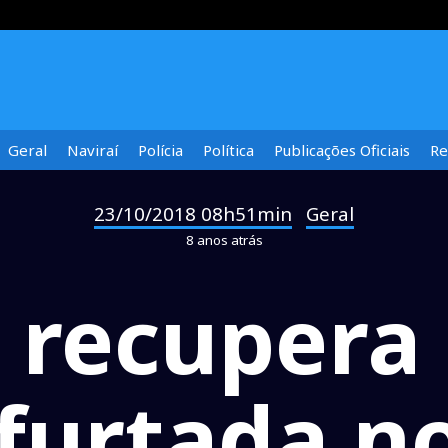
Geral
Naviraí
Polícia
Política
Publicações Oficiais
Re
23/10/2018 08h51min
Geral
-
8 anos atrás
a recuper
 furtada n