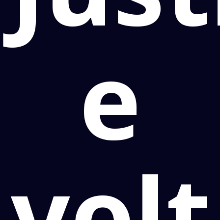
e
vol