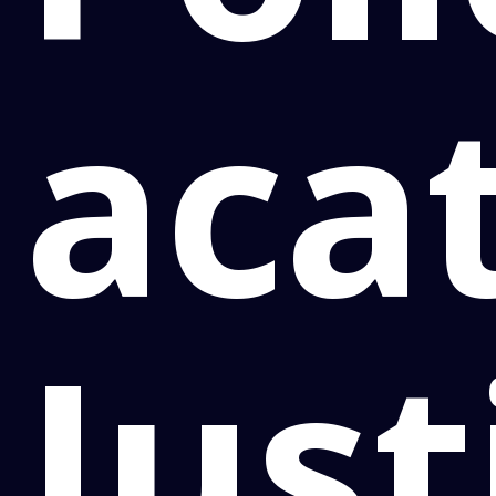
aca
Just