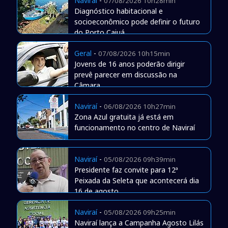
Naviraí
-
07/08/2026 10h28min
Diagnóstico habitacional e
socioeconômico pode definir o futuro
do Porto Caiuá
Geral
-
07/08/2026 10h15min
Jovens de 16 anos poderão dirigir
prevê parecer em discussão na
Câmara
Naviraí
-
06/08/2026 10h27min
Zona Azul gratuita já está em
funcionamento no centro de Naviraí
Naviraí
-
05/08/2026 09h39min
Presidente faz convite para 12ª
Peixada da Seleta que acontecerá dia
16 de agosto
Naviraí
-
05/08/2026 09h25min
Naviraí lança a Campanha Agosto Lilás