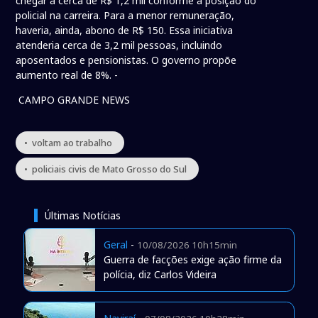
chegar a cerca de R$ 1,2 mil conforme a posição do
policial na carreira. Para a menor remuneração,
haveria, ainda, abono de R$ 150. Essa iniciativa
atenderia cerca de 3,2 mil pessoas, incluindo
aposentados e pensionistas. O governo propõe
aumento real de 8%. -
CAMPO GRANDE NEWS
• voltam ao trabalho
• policiais civis de Mato Grosso do Sul
Últimas Notícias
Geral
-
10/08/2026 10h15min
Guerra de facções exige ação firme da
polícia, diz Carlos Videira