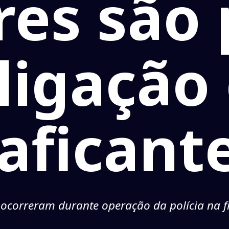
res são
 ligação
raficant
 ocorreram durante operação da polícia na f