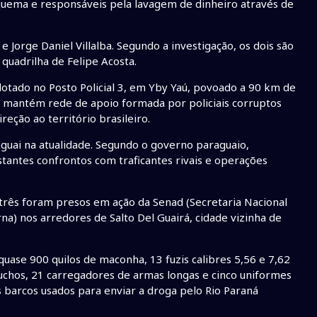
quema e responsáveis pela lavagem de dinheiro através de
e Jorge Daniel Villalba. Segundo a investigação, os dois são
quadrilha de Felipe Acosta.
 lotado no Posto Policial 3, em Yby Yaú, povoado a 90 km de
” mantém rede de apoio formada por policiais corruptos
reção ao território brasileiro.
guai na atualidade. Segundo o governo paraguaio,
tantes confrontos com traficantes rivais e operações
 três foram presos em ação da Senad (Secretaria Nacional
a) nos arredores de Salto Del Guairá, cidade vizinha de
ase 900 quilos de maconha, 13 fuzis calibres 5,56 e 7,62
rtuchos, 21 carregadores de armas longas e cinco uniformes
s barcos usados para enviar a droga pelo Rio Paraná