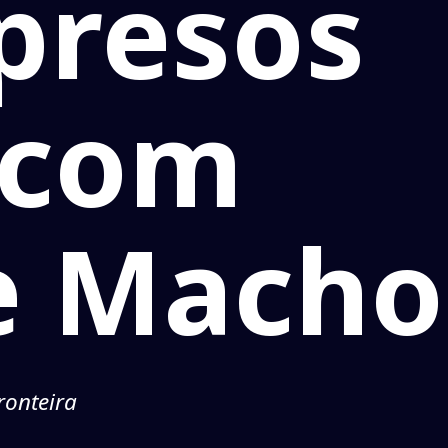
 presos
 com
e Macho
ronteira