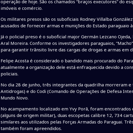
operação de hoje. São os chamados “braços executores” do es
imóveis e comércio.
Os militares presos são os suboficiais Rodney Villalba González 
acusados de fornecer armas e munições do Estado paraguaio à 
Já o policial preso é o suboficial major Germán Lezcano Ojeda,
Aral Moreira. Conforme os investigadores paraguaios, “Macho
para garantir trânsito livre das cargas de drogas e armas em di
Felipe Acosta é considerado o bandido mais procurado do Para
atualmente a organização dele está enfraquecida devido a cons
policiais.
No dia 28 de junho, três integrantes da quadrilha morreram e
Antidrogas) e do Codi (Comando de Operações de Defesa Intern
Mundo Novo.
No acampamento localizado em Yvy Porã, foram encontrados qu
(alguns de origem militar), duas escopetas calibre 12, 734 ca
similares aos utilizados pelas Forças Armadas do Paraguai. Trê
também foram apreendidos.