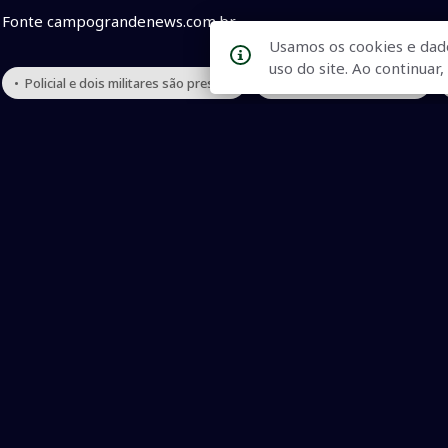
Fonte campograndenews.com.br
Usamos os cookies e dad
uso do site. Ao continua
• Policial e dois militares são presos
• narcotraficante Macho
Qualidade na Informação
As principais notícias, as mais relevantes, a todo o tempo, at
informado.
On-line desde 01 de julho de 2007
O JCSul Não se responsabiliza pelo uso das informações econômicas/clima dispon