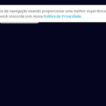
os de navegação visando proporcionar uma melhor experiência
r, você concorda com nossa
Política de Privacidade
.
• procurado no Paraguai
ualizadas, pra você ficar bem
ibilizados.