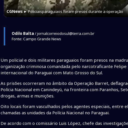
CGNews
► Policiaisparaguiaos foram presos durante a operação
Odilo Balta
/ jornalcorreiodosul@terra.com.br
Fonte: Campo Grande News
Um policial e dois militares paraguaios foram presos na madr
organização criminosa comandada pelo narcotraficante Felipe S
internacional do Paraguai com Mato Grosso do Sul.
As prisões ocorreram no âmbito da Operação Barret, deflagr
Polícia Nacional em Canindeyú, na fronteira com Paranhos, 
drogas, armas e munições.
Oito locais foram vasculhados pelos agentes especiais, entre e
chamadas as unidades da Polícia Nacional no Paraguai.
De acordo com o comissário Luis López, chefe das investigaçõ