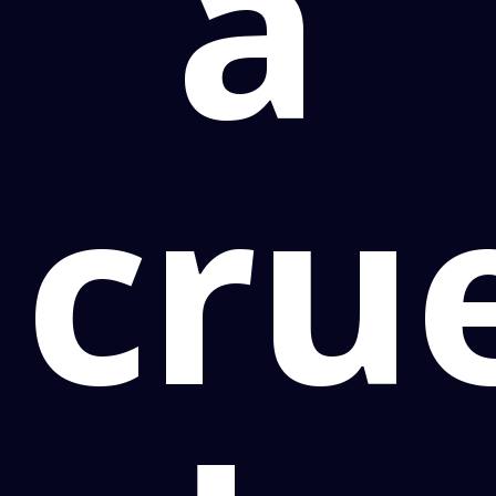
a
cru