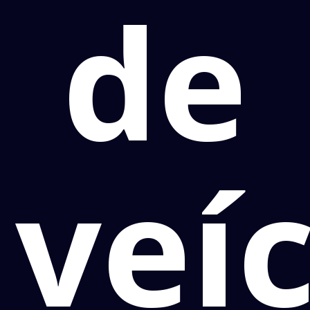
de
veí