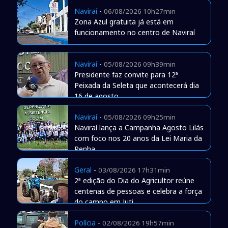
Naviraí
-
06/08/2026 10h27min
Zona Azul gratuita já está em
funcionamento no centro de Naviraí
Naviraí
-
05/08/2026 09h39min
Presidente faz convite para 12ª
Peixada da Seleta que acontecerá dia
16 de agosto
Naviraí
-
05/08/2026 09h25min
Naviraí lança a Campanha Agosto Lilás
com foco nos 20 anos da Lei Maria da
Penha
Geral
-
03/08/2026 17h31min
2ª edição do Dia do Agricultor reúne
centenas de pessoas e celebra a força
do campo em Juti
Polícia
-
02/08/2026 19h57min