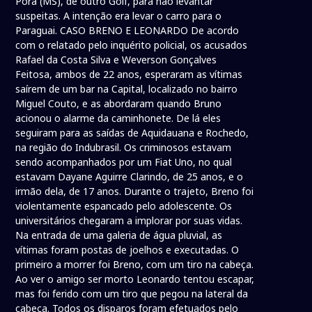
Porã (MS), de outro Golf, para não levantar
suspeitas. A intenção era levar o carro para o
Paraguai. CASO BRENO E LEONARDO De acordo
com o relatado pelo inquérito policial, os acusados
Rafael da Costa Silva e Weverson Gonçalves
Feitosa, ambos de 22 anos, esperaram as vítimas
saírem de um bar na Capital, localizado no bairro
Miguel Couto, e as abordaram quando Bruno
acionou o alarme da caminhonete. De lá eles
seguiram para as saídas de Aquidauana e Rochedo,
na região do Indubrasil. Os criminosos estavam
sendo acompanhados por um Fiat Uno, no qual
estavam Dayane Aguirre Clarindo, de 25 anos, e o
irmão dela, de 17 anos. Durante o trajeto, Breno foi
violentamente espancado pelo adolescente. Os
universitários chegaram a implorar por suas vidas.
Na entrada de uma galeria de água pluvial, as
vítimas foram postas de joelhos e executadas. O
primeiro a morrer foi Breno, com um tiro na cabeça.
Ao ver o amigo ser morto Leonardo tentou escapar,
mas foi ferido com um tiro que pegou na lateral da
cabeça. Todos os disparos foram efetuados pelo