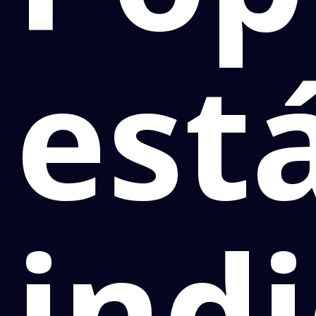
est
ind