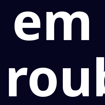
em
rou